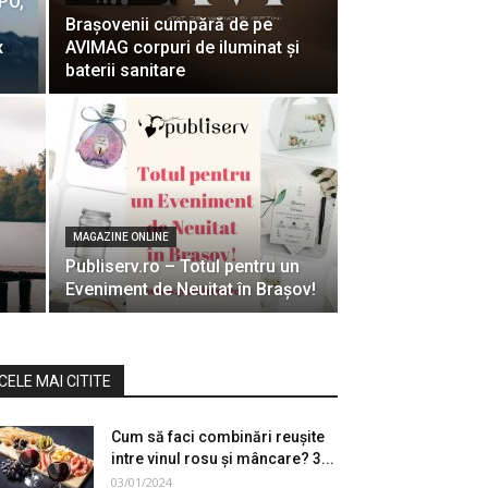
PO,
Braşovenii cumpără de pe
x
AVIMAG corpuri de iluminat şi
baterii sanitare
MAGAZINE ONLINE
Publiserv.ro – Totul pentru un
Eveniment de Neuitat în Braşov!
CELE MAI CITITE
Cum să faci combinări reușite
intre vinul rosu și mâncare? 3...
03/01/2024