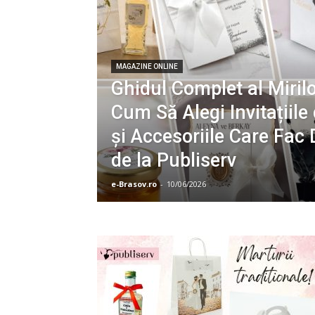
MAGAZINE ONLINE
Ghidul Complet al Mirilo
Cum Să Alegi Invitațiile
și Accesoriile Care Fac 
de la Publiserv
e-Brasov.ro
-
10/06/2026