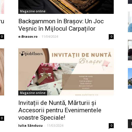
Magazine online
ru
Backgammon în Brașov: Un Joc
Veșnic în Mijlocul Carpaților
e-Brasov.ro
-
11/04/2024
0
0
Magazine online
Invitații de Nuntă, Mărturii și
Accesorii pentru Evenimentele
voastre Speciale!
0
Iulia Sănducu
-
11/03/2024
0