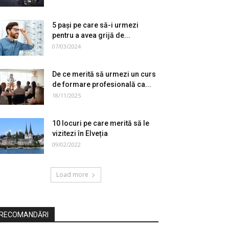
5 pași pe care să-i urmezi
pentru a avea grijă de...
07/03/2024
De ce merită să urmezi un curs
de formare profesională ca...
18/11/2025
10 locuri pe care merită să le
vizitezi în Elveția
09/02/2022
Load more
RECOMANDĂRI