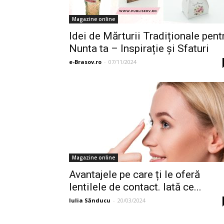
Magazine online
Idei de Mărturii Tradiționale pent
Nunta ta – Inspirație și Sfaturi
e-Brasov.ro
-
07/11/2024
Magazine online
Avantajele pe care ți le oferă
lentilele de contact. Iată ce...
Iulia Sănducu
-
20/03/2024