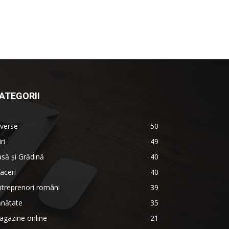
ATEGORII
verse
50
iri
49
să și Grădină
40
aceri
40
treprenori români
39
ănătate
35
agazine online
21