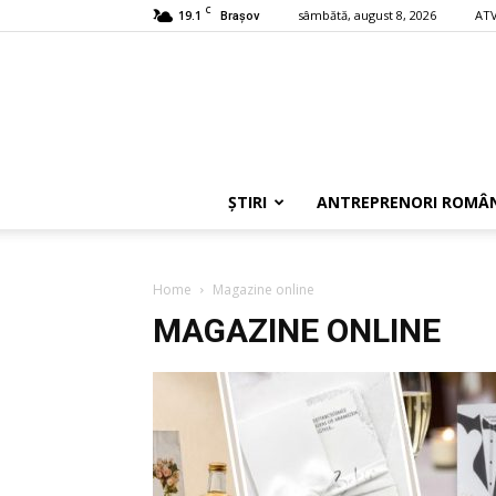
C
19.1
sâmbătă, august 8, 2026
ATV
Braşov
ȘTIRI
ANTREPRENORI ROMÂN
Home
Magazine online
MAGAZINE ONLINE