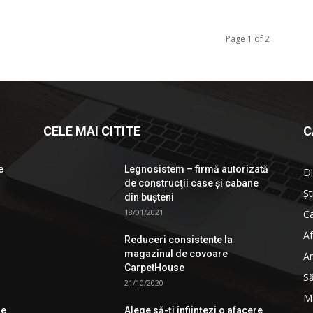
Page 1 of 2
CELE MAI CITITE
C
e
Legnosistem – firmă autorizată
Di
de construcţii case și cabane
Șt
din bușteni
18/01/2021
Ca
Af
Reduceri consistente la
magazinul de covoare
An
CarpetHouse
S
21/10/2020
M
de
Alege să-ți înființezi o afacere