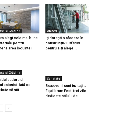
asă și Grădină
Afaceri
m alegi cele mai bune
Îți dorești o afacere în
teriale pentru
construcții? 3 sfaturi
enajarea locuinței
pentru a-ți alege...
asă și Grădină
Sănătate
idul sudorului
ofesionist. Iată ce
Brașovenii sunt invitați la
ebuie să știi
Equilibrum Fest: trei zile
dedicate stilului de...