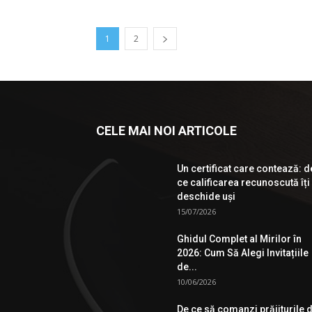
1
2
CELE MAI NOI ARTICOLE
Un certificat care contează: d
ce calificarea recunoscută îți
deschide uși
15/07/2026
Ghidul Complet al Mirilor în
2026: Cum Să Alegi Invitațiile
de...
10/06/2026
De ce să comanzi prăjiturile 