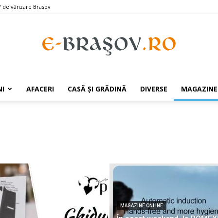
 de vânzare Braşov
e-
I
AFACERI
CASĂ ȘI GRĂDINĂ
DIVERSE
MAGAZINE
Brasov.ro
MAGAZINE ONLINE