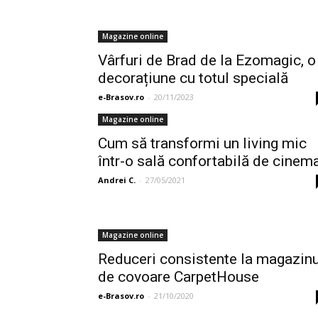
Magazine online
Vârfuri de Brad de la Ezomagic, o
decorațiune cu totul specială
e-Brasov.ro
-
20/11/2023
Magazine online
Cum să transformi un living mic
într-o sală confortabilă de cinem
Andrei C.
-
27/05/2021
Magazine online
Reduceri consistente la magazinu
de covoare CarpetHouse
e-Brasov.ro
-
21/10/2020