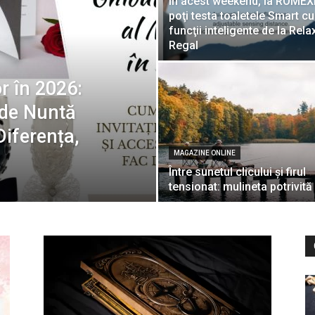
În acest weekend, la ROMEX
poţi testa toaletele Smart cu
funcţii inteligente de la Rela
Regal
r în 2026:
 de Nuntă
Diferența,
MAGAZINE ONLINE
Între sunetul clicului și firul
tensionat: mulineta potrivită