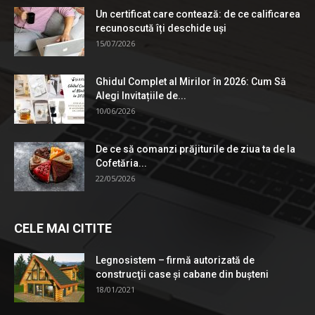
Un certificat care contează: de ce calificarea
recunoscută îți deschide uși
15/07/2026
Ghidul Complet al Mirilor în 2026: Cum Să
Alegi Invitațiile de...
10/06/2026
De ce să comanzi prăjiturile de ziua ta de la
Cofetăria...
22/05/2026
CELE MAI CITITE
Legnosistem – firmă autorizată de
construcţii case și cabane din bușteni
18/01/2021