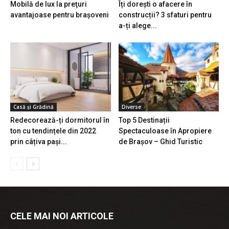
Mobilă de lux la preţuri
Îți dorești o afacere în
avantajoase pentru brașoveni
construcții? 3 sfaturi pentru
a-ți alege...
Casă și Grădină
Diverse
Redecorează-ți dormitorul în
Top 5 Destinații
ton cu tendințele din 2022
Spectaculoase în Apropiere
prin câțiva pași...
de Brașov – Ghid Turistic
CELE MAI NOI ARTICOLE