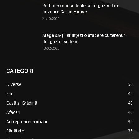
Reduceri consistente la magazinul de
covoare CarpetHouse
21/10/2020
Alege să-ți înființezi o afacere cu terenuri
din gazon sintetic
13/02/2020
CATEGORII
Diverse
50
Știri
49
Casă și Grădină
40
Afaceri
40
Antreprenori români
39
Sănătate
35