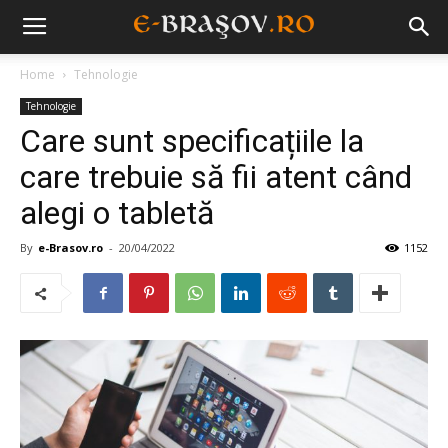
Home
Tehnologie
Tehnologie
Care sunt specificațiile la
care trebuie să fii atent când
alegi o tabletă
By
e-Brasov.ro
-
20/04/2022
1152