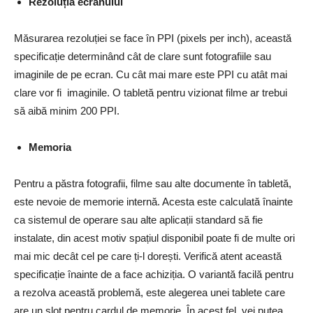
Rezoluția ecranului
Măsurarea rezoluției se face în PPI (pixels per inch), această
specificație determinând cât de clare sunt fotografiile sau
imaginile de pe ecran. Cu cât mai mare este PPI cu atât mai
clare vor fi imaginile. O tabletă pentru vizionat filme ar trebui
să aibă minim 200 PPI.
Memoria
Pentru a păstra fotografii, filme sau alte documente în tabletă,
este nevoie de memorie internă. Acesta este calculată înainte
ca sistemul de operare sau alte aplicații standard să fie
instalate, din acest motiv spațiul disponibil poate fi de multe ori
mai mic decât cel pe care ți-l dorești. Verifică atent această
specificație înainte de a face achiziția. O variantă facilă pentru
a rezolva această problemă, este alegerea unei tablete care
are un slot pentru cardul de memorie. În acest fel, vei putea