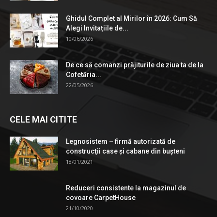
Ghidul Complet al Mirilor în 2026: Cum Să
Alegi Invitațiile de...
10/06/2026
De ce să comanzi prăjiturile de ziua ta de la
Cofetăria...
22/05/2026
CELE MAI CITITE
Legnosistem – firmă autorizată de
construcţii case și cabane din bușteni
18/01/2021
Reduceri consistente la magazinul de
covoare CarpetHouse
21/10/2020