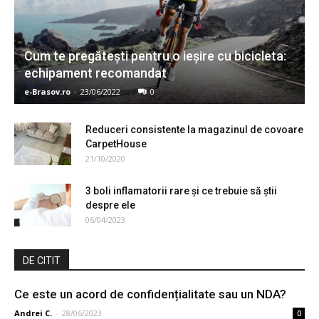
Cum te pregătești pentru o ieșire cu bicicleta:
echipament recomandat
e-Brasov.ro
-
23/06/2022
0
Reduceri consistente la magazinul de covoare
CarpetHouse
21/10/2020
3 boli inflamatorii rare și ce trebuie să știi
despre ele
06/04/2023
DE CITIT
Ce este un acord de confidențialitate sau un NDA?
Andrei C.
-
28/06/2023
0