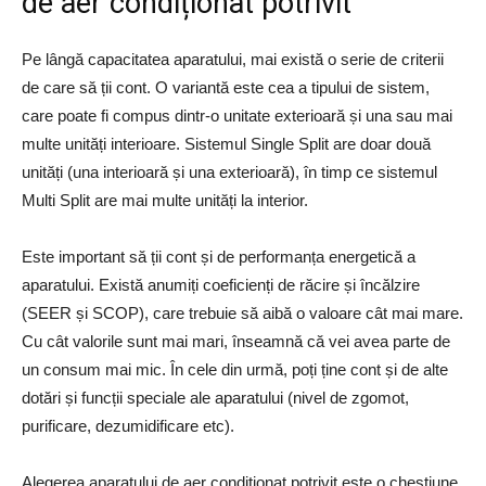
de aer condiționat potrivit
Pe lângă capacitatea aparatului, mai există o serie de criterii
de care să ții cont. O variantă este cea a tipului de sistem,
care poate fi compus dintr-o unitate exterioară și una sau mai
multe unități interioare. Sistemul Single Split are doar două
unități (una interioară și una exterioară), în timp ce sistemul
Multi Split are mai multe unități la interior.
Este important să ții cont și de performanța energetică a
aparatului. Există anumiți coeficienți de răcire și încălzire
(SEER și SCOP), care trebuie să aibă o valoare cât mai mare.
Cu cât valorile sunt mai mari, înseamnă că vei avea parte de
un consum mai mic. În cele din urmă, poți ține cont și de alte
dotări și funcții speciale ale aparatului (nivel de zgomot,
purificare, dezumidificare etc).
Alegerea aparatului de aer condiționat potrivit este o chestiune