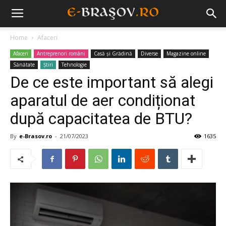
Home
Afaceri
Afaceri
Antreprenori români
Casă și Grădină
Diverse
Magazine online
Sănătate
Știri
Tehnologie
De ce este important să alegi
aparatul de aer condiționat
după capacitatea de BTU?
By
e-Brasov.ro
-
21/07/2023
1635