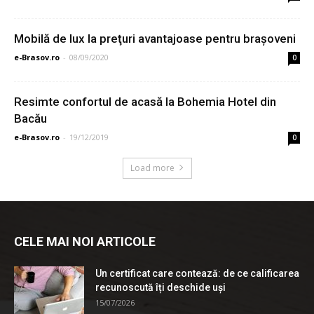
Mobilă de lux la preţuri avantajoase pentru brașoveni
e-Brasov.ro
-
08/09/2020
0
Resimte confortul de acasă la Bohemia Hotel din
Bacău
e-Brasov.ro
-
19/12/2019
0
Load more
CELE MAI NOI ARTICOLE
Un certificat care contează: de ce calificarea
recunoscută îți deschide uși
15/07/2026