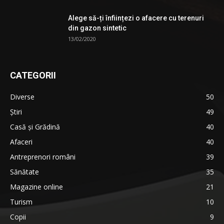
Alege să-ți înființezi o afacere cu terenuri
din gazon sintetic
13/02/2020
CATEGORII
Diverse
50
Știri
49
Casă și Grădină
40
Afaceri
40
Antreprenori români
39
Sănătate
35
Magazine online
21
Turism
10
Copii
9