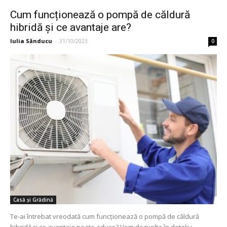
Cum funcționează o pompă de căldură
hibridă și ce avantaje are?
Iulia Sănducu
-
31/10/2023
0
Casă și Grădină
Te-ai întrebat vreodată cum funcționează o pompă de căldură
hibridă și ce avantaje poate aduce? Vom dezvolta în detaliu