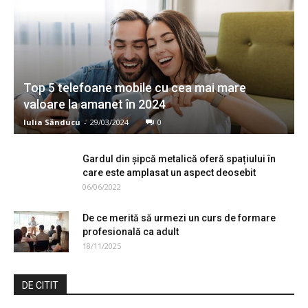
Top 5 telefoane mobile cu cea mai mare
valoare la amanet în 2024
Iulia Sănducu
-
29/03/2024
0
Gardul din șipcă metalică oferă spațiului în
care este amplasat un aspect deosebit
06/06/2022
De ce merită să urmezi un curs de formare
profesională ca adult
18/11/2025
DE CITIT