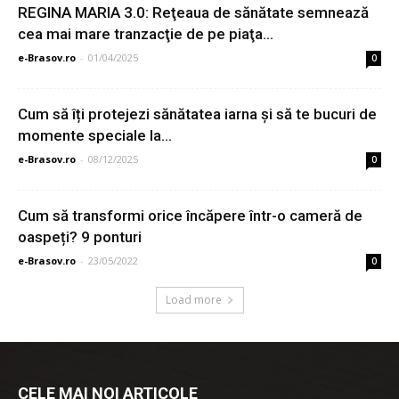
REGINA MARIA 3.0: Reţeaua de sănătate semnează
cea mai mare tranzacţie de pe piaţa...
e-Brasov.ro
-
01/04/2025
0
Cum să îți protejezi sănătatea iarna și să te bucuri de
momente speciale la...
e-Brasov.ro
-
08/12/2025
0
Cum să transformi orice încăpere într-o cameră de
oaspeți? 9 ponturi
e-Brasov.ro
-
23/05/2022
0
Load more
CELE MAI NOI ARTICOLE