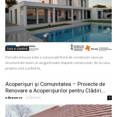
Casă și Grădină
DornaEcoHouse este o cunoscută firmă de construcţii case pe
structură din lemn ce asigură toate etapele construcţiei, de la casa
propriu-zisă şi până la...
Acoperişuri şi Comunitatea – Proiecte de
Renovare a Acoperișurilor pentru Clădiri...
e-Brasov.ro
-
22/08/2024
0