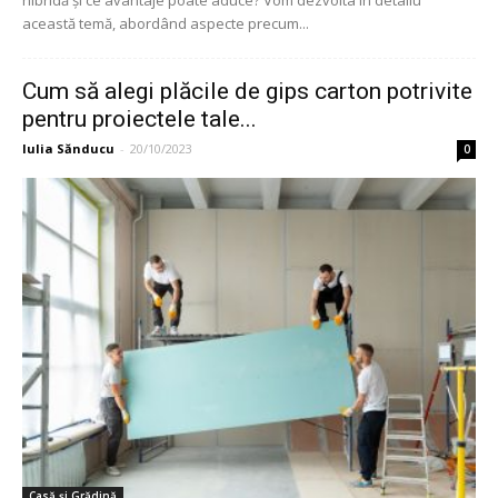
această temă, abordând aspecte precum...
Cum să alegi plăcile de gips carton potrivite
pentru proiectele tale...
Iulia Sănducu
-
20/10/2023
0
Casă și Grădină