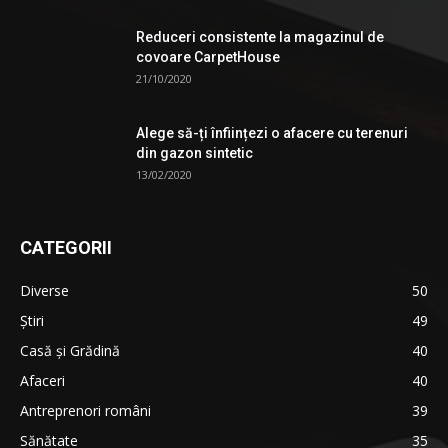
Reduceri consistente la magazinul de
covoare CarpetHouse
21/10/2020
Alege să-ți înființezi o afacere cu terenuri
din gazon sintetic
13/02/2020
CATEGORII
Diverse
50
Știri
49
Casă și Grădină
40
Afaceri
40
Antreprenori români
39
Sănătate
35