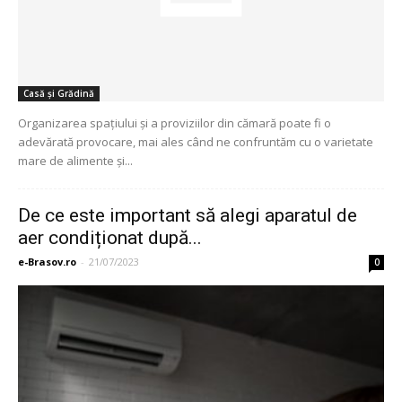
Casă și Grădină
Organizarea spațiului și a proviziilor din cămară poate fi o
adevărată provocare, mai ales când ne confruntăm cu o varietate
mare de alimente și...
De ce este important să alegi aparatul de
aer condiționat după...
e-Brasov.ro
-
21/07/2023
0