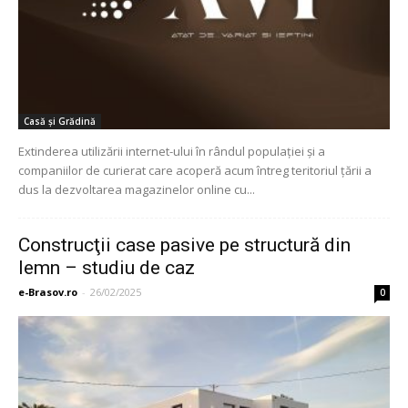
Casă și Grădină
Extinderea utilizării internet-ului în rândul populaţiei şi a
companiilor de curierat care acoperă acum întreg teritoriul ţării a
dus la dezvoltarea magazinelor online cu...
Construcţii case pasive pe structură din
lemn – studiu de caz
e-Brasov.ro
-
26/02/2025
0