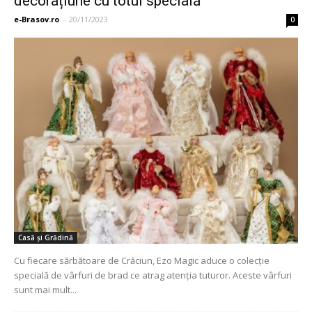
decorațiune cu totul specială
e-Brasov.ro
-
20/11/2023
0
Casă și Grădină
Cu fiecare sărbătoare de Crăciun, Ezo Magic aduce o colecție
specială de vârfuri de brad ce atrag atenția tuturor. Aceste vârfuri
sunt mai mult...