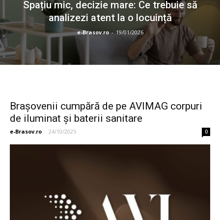
Spațiu mic, decizie mare: Ce trebuie să
analizezi atent la o locuință
e-Brasov.ro
-
19/01/2026
Braşovenii cumpără de pe AVIMAG corpuri
de iluminat şi baterii sanitare
e-Brasov.ro
-
24/10/2025
0