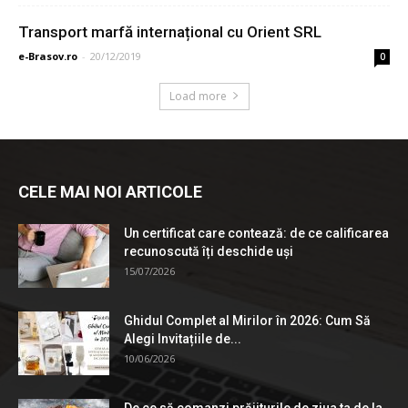
Transport marfă internațional cu Orient SRL
e-Brasov.ro
-
20/12/2019
0
Load more
CELE MAI NOI ARTICOLE
Un certificat care contează: de ce calificarea
recunoscută îți deschide uși
15/07/2026
Ghidul Complet al Mirilor în 2026: Cum Să
Alegi Invitațiile de...
10/06/2026
De ce să comanzi prăjiturile de ziua ta de la