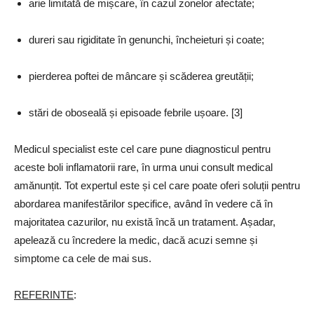
arie limitată de mișcare, în cazul zonelor afectate;
dureri sau rigiditate în genunchi, încheieturi și coate;
pierderea poftei de mâncare și scăderea greutății;
stări de oboseală și episoade febrile ușoare. [3]
Medicul specialist este cel care pune diagnosticul pentru
aceste boli inflamatorii rare, în urma unui consult medical
amănunțit. Tot expertul este și cel care poate oferi soluții pentru
abordarea manifestărilor specifice, având în vedere că în
majoritatea cazurilor, nu există încă un tratament. Așadar,
apelează cu încredere la medic, dacă acuzi semne și
simptome ca cele de mai sus.
REFERINTE
: