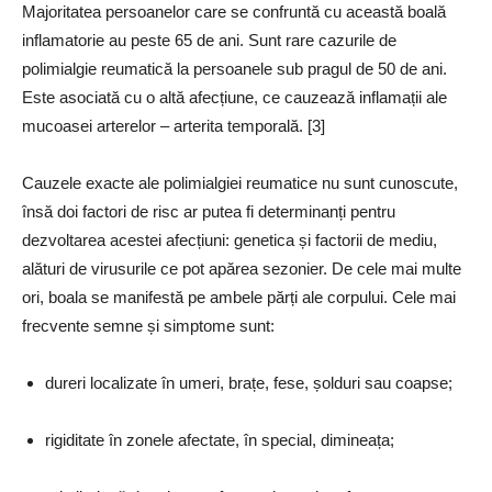
Majoritatea persoanelor care se confruntă cu această boală
inflamatorie au peste 65 de ani. Sunt rare cazurile de
polimialgie reumatică la persoanele sub pragul de 50 de ani.
Este asociată cu o altă afecțiune, ce cauzează inflamații ale
mucoasei arterelor – arterita temporală. [3]
Cauzele exacte ale polimialgiei reumatice nu sunt cunoscute,
însă doi factori de risc ar putea fi determinanți pentru
dezvoltarea acestei afecțiuni: genetica și factorii de mediu,
alături de virusurile ce pot apărea sezonier. De cele mai multe
ori, boala se manifestă pe ambele părți ale corpului. Cele mai
frecvente semne și simptome sunt:
dureri localizate în umeri, brațe, fese, șolduri sau coapse;
rigiditate în zonele afectate, în special, dimineața;