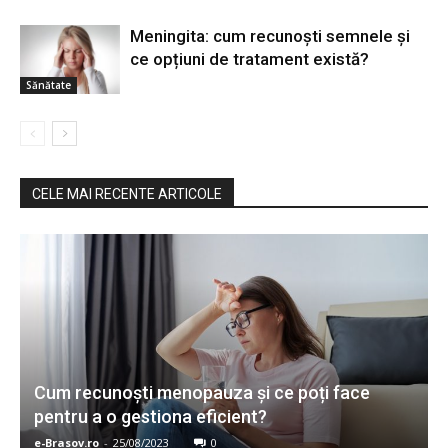
Meningita: cum recunoști semnele și
ce opțiuni de tratament există?
Sănătate
CELE MAI RECENTE ARTICOLE
Cum recunoști menopauza și ce poți face
pentru a o gestiona eficient?
e-Brasov.ro
-
25/08/2023
0