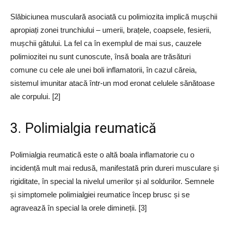
Slăbiciunea musculară asociată cu polimiozita implică mușchii
apropiați zonei trunchiului – umerii, brațele, coapsele, fesierii,
mușchii gâtului. La fel ca în exemplul de mai sus, cauzele
polimiozitei nu sunt cunoscute, însă boala are trăsături
comune cu cele ale unei boli inflamatorii, în cazul căreia,
sistemul imunitar atacă într-un mod eronat celulele sănătoase
ale corpului. [2]
3. Polimialgia reumatică
Polimialgia reumatică este o altă boala inflamatorie cu o
incidență mult mai redusă, manifestată prin dureri musculare și
rigiditate, în special la nivelul umerilor și al soldurilor. Semnele
și simptomele polimialgiei reumatice încep brusc și se
agravează în special la orele dimineții. [3]