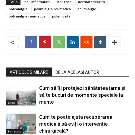
TAGS
boli inflamatorii
boli rare
dermatomiozita
polimialgia
polimialgia reumatica
polimialgie
polimialgie reumatica
polimiozita
ARTICOLE SIMILARE
DE LA ACELAȘI AUTOR
Cum să îți protejezi sănătatea iarna și
să te bucuri de momente speciale la
munte
Copii
Cum te poate ajuta recuperarea
medicală să eviți o intervenție
chirurgicală?
Sănătate