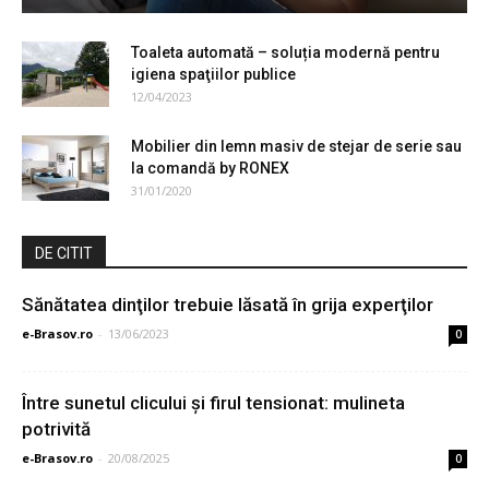
Toaleta automată – soluția modernă pentru
igiena spaţiilor publice
12/04/2023
Mobilier din lemn masiv de stejar de serie sau
la comandă by RONEX
31/01/2020
DE CITIT
Sănătatea dinţilor trebuie lăsată în grija experţilor
e-Brasov.ro
-
13/06/2023
0
Între sunetul clicului și firul tensionat: mulineta
potrivită
e-Brasov.ro
-
20/08/2025
0