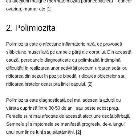
cu afecțiuni maligne (dermatomiozită paraneoplazică) – cancer
ovarian, mamar etc [1]
2. Polimiozita
Polimiozita este o afecțiune inflamatorie rară, ce provoacă
slăbiciune musculară pe ambele părți ale corpului. Din această
cauză, persoanele diagnosticate cu polimiozită întâmpină
dificultăți în realizarea unor activități precum urcarea scărilor,
ridicarea din șezut în poziție bipedă, ridicarea obiectelor sau
ridicarea brațelor deasupra liniei capului. [2]
Polimiozita este diagnosticată cel mai adesea la adulții cu
vârsta cuprinsă între 30-50 de ani, sau peste acest prag.
Femeile sunt mai afectate de această afecțiune decât bărbații.
Semnele și simptomele se manifestă progresiv, de-a lungul
unui număr de luni sau săptămâni. [2]