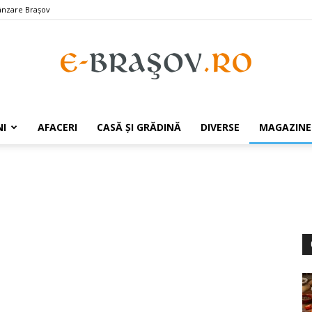
ânzare Braşov
e-
I
AFACERI
CASĂ ȘI GRĂDINĂ
DIVERSE
MAGAZINE
Brasov.ro