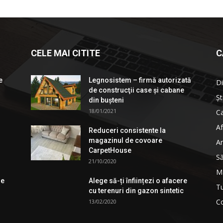
CELE MAI CITITE
C
e
Legnosistem – firmă autorizată
Di
de construcţii case și cabane
Șt
din bușteni
18/01/2021
Ca
Af
Reduceri consistente la
magazinul de covoare
An
CarpetHouse
S
21/10/2020
M
de
Alege să-ți înființezi o afacere
T
cu terenuri din gazon sintetic
Co
13/02/2020