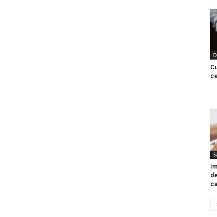
D
Cu
ce
S
Im
de
ca