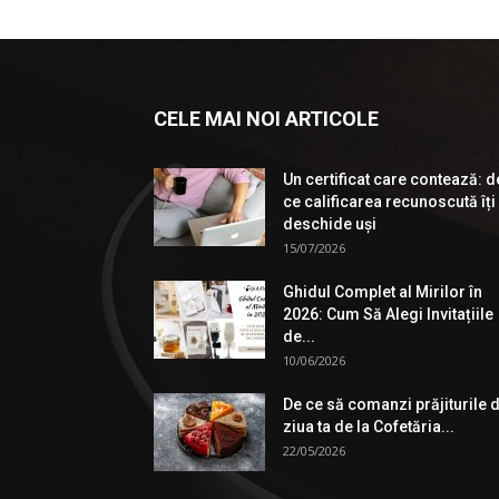
CELE MAI NOI ARTICOLE
Un certificat care contează: d
ce calificarea recunoscută îți
deschide uși
15/07/2026
Ghidul Complet al Mirilor în
2026: Cum Să Alegi Invitațiile
de...
10/06/2026
De ce să comanzi prăjiturile 
ziua ta de la Cofetăria...
22/05/2026