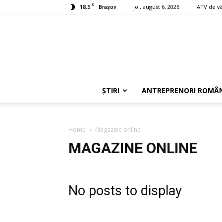
C
18.5
joi, august 6, 2026
ATV de v
Braşov
ȘTIRI
ANTREPRENORI ROMÂN
Home
Magazine online
MAGAZINE ONLINE
No posts to display