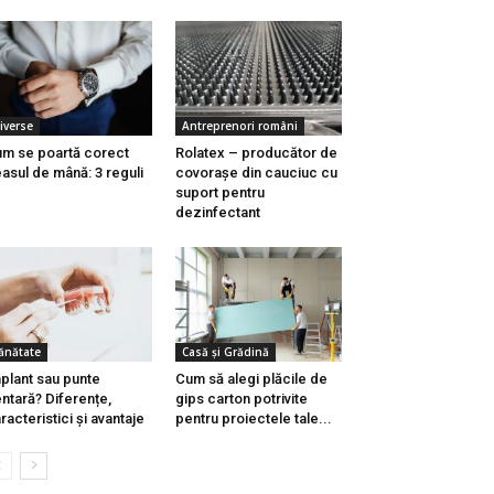
iverse
Antreprenori români
m se poartă corect
Rolatex – producător de
asul de mână: 3 reguli
covorașe din cauciuc cu
suport pentru
dezinfectant
ănătate
Casă și Grădină
plant sau punte
Cum să alegi plăcile de
ntară? Diferențe,
gips carton potrivite
racteristici și avantaje
pentru proiectele tale...