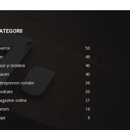
ATEGORII
verse
50
iri
49
să și Grădină
40
aceri
40
treprenori români
39
ănătate
35
agazine online
21
urism
10
pii
9