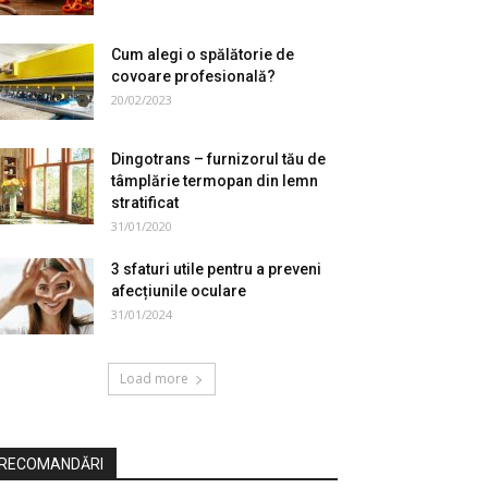
Cum alegi o spălătorie de
covoare profesională?
20/02/2023
Dingotrans – furnizorul tău de
tâmplărie termopan din lemn
stratificat
31/01/2020
3 sfaturi utile pentru a preveni
afecțiunile oculare
31/01/2024
Load more
RECOMANDĂRI