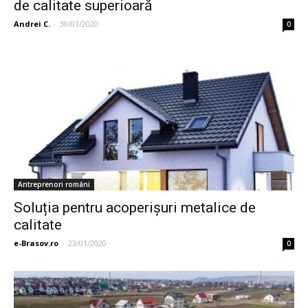
de calitate superioară
Andrei C.
-
30/01/2020
0
Antreprenori români
Soluția pentru acoperișuri metalice de
calitate
e-Brasov.ro
-
23/01/2020
0