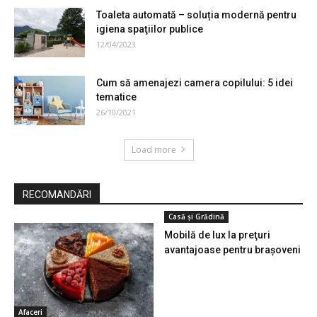
Toaleta automată – soluția modernă pentru
igiena spaţiilor publice
12/04/2023
Cum să amenajezi camera copilului: 5 idei
tematice
26/10/2021
Load more
RECOMANDĂRI
Casă și Grădină
Mobilă de lux la preţuri
avantajoase pentru brașoveni
Afaceri