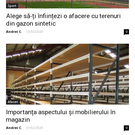
Sport
Alege să-ți înființezi o afacere cu terenuri
din gazon sintetic
Andrei C.
-
13/02/2020
0
Afaceri
Importanța aspectului și mobilierului în
magazin
Andrei C.
-
01/02/2020
0