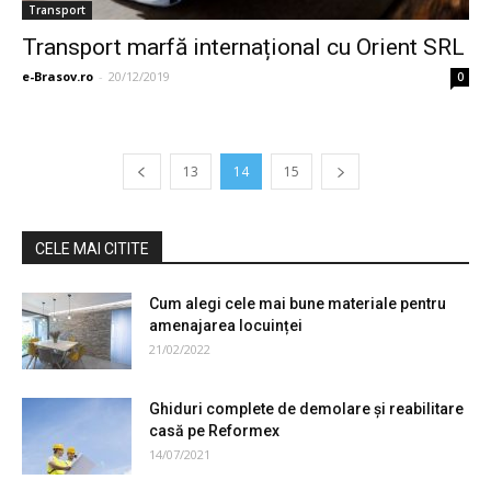
Transport
Transport marfă internațional cu Orient SRL
e-Brasov.ro
-
20/12/2019
0
13
14
15
CELE MAI CITITE
Cum alegi cele mai bune materiale pentru
amenajarea locuinței
21/02/2022
Ghiduri complete de demolare şi reabilitare
casă pe Reformex
14/07/2021