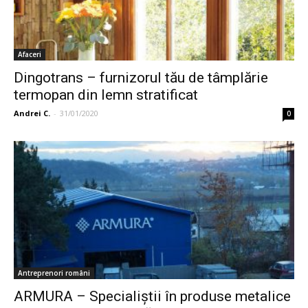
Afaceri
Dingotrans – furnizorul tău de tâmplărie
termopan din lemn stratificat
Andrei C.
-
31/01/2020
0
Antreprenori români
ARMURA – Specialiștii în produse metalice