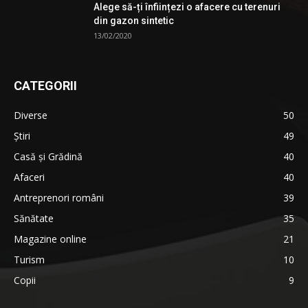
Alege să-ți înființezi o afacere cu terenuri
din gazon sintetic
13/02/2020
CATEGORII
Diverse
50
Știri
49
Casă și Grădină
40
Afaceri
40
Antreprenori români
39
Sănătate
35
Magazine online
21
Turism
10
Copii
9