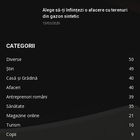
Alege să-ți înființezi o afacere cu terenuri
din gazon sintetic
13/02/2020
CATEGORII
Diverse
50
Știri
49
Casă și Grădină
40
Afaceri
40
Antreprenori români
39
Sănătate
35
Magazine online
21
Turism
10
Copii
9