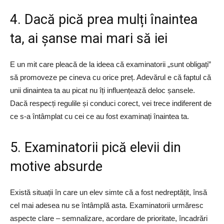
​4. Dacă pică prea mulți înaintea
ta, ai șanse mai mari să iei
E un mit care pleacă de la ideea că examinatorii „sunt obligați”
să promoveze pe cineva cu orice preț. Adevărul e că faptul că
unii dinaintea ta au picat nu îți influențează deloc șansele.
Dacă respecți regulile și conduci corect, vei trece indiferent de
ce s-a întâmplat cu cei ce au fost examinați înaintea ta.
​5. Examinatorii pică elevii din
motive absurde
Există situații în care un elev simte că a fost nedreptățit, însă
cel mai adesea nu se întâmplă asta. Examinatorii urmăresc
aspecte clare – semnalizare, acordare de prioritate, încadrări