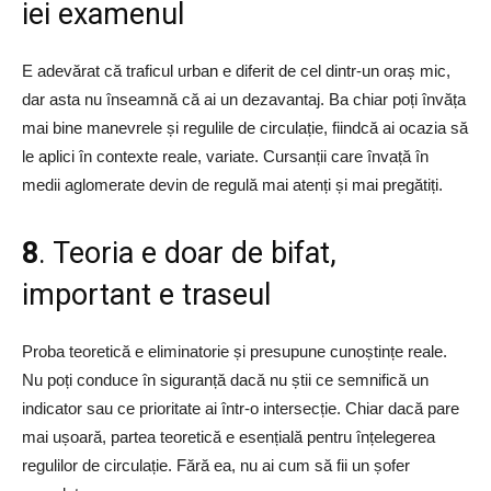
iei examenul
E adevărat că traficul urban e diferit de cel dintr-un oraș mic,
dar asta nu înseamnă că ai un dezavantaj. Ba chiar poți învăța
mai bine manevrele și regulile de circulație, fiindcă ai ocazia să
le aplici în contexte reale, variate. Cursanții care învață în
medii aglomerate devin de regulă mai atenți și mai pregătiți.
8
. Teoria e doar de bifat,
important e traseul
Proba teoretică e eliminatorie și presupune cunoștințe reale.
Nu poți conduce în siguranță dacă nu știi ce semnifică un
indicator sau ce prioritate ai într-o intersecție. Chiar dacă pare
mai ușoară, partea teoretică e esențială pentru înțelegerea
regulilor de circulație. Fără ea, nu ai cum să fii un șofer