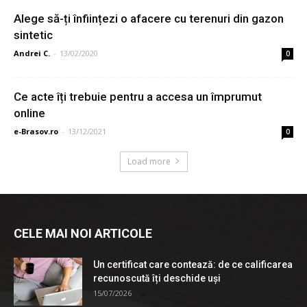
Alege să-ți înființezi o afacere cu terenuri din gazon
sintetic
Andrei C.
-
13/02/2020
0
Ce acte îți trebuie pentru a accesa un împrumut
online
e-Brasov.ro
-
13/12/2021
0
Load more
CELE MAI NOI ARTICOLE
Un certificat care contează: de ce calificarea
recunoscută îți deschide uși
15/07/2026