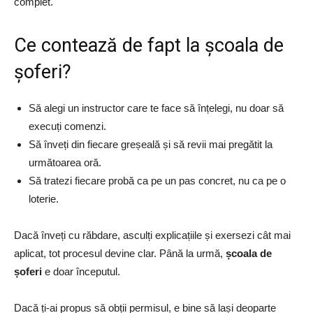
complet.
​Ce contează de fapt la școala de
șoferi?
Să alegi un instructor care te face să înțelegi, nu doar să
execuți comenzi.
Să înveți din fiecare greșeală și să revii mai pregătit la
următoarea oră.
Să tratezi fiecare probă ca pe un pas concret, nu ca pe o
loterie.
Dacă înveți cu răbdare, asculți explicațiile și exersezi cât mai
aplicat, tot procesul devine clar. Până la urmă,
școala de
șoferi
e doar începutul.
Dacă ți-ai propus să obții permisul, e bine să lași deoparte