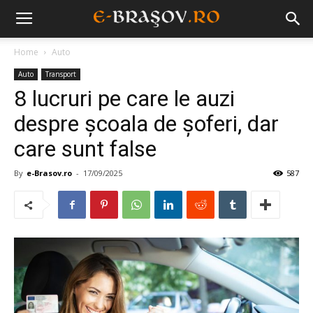
Home
Auto
Auto
Transport
​8 lucruri pe care le auzi
despre școala de șoferi, dar
care sunt false
By
e-Brasov.ro
-
17/09/2025
587