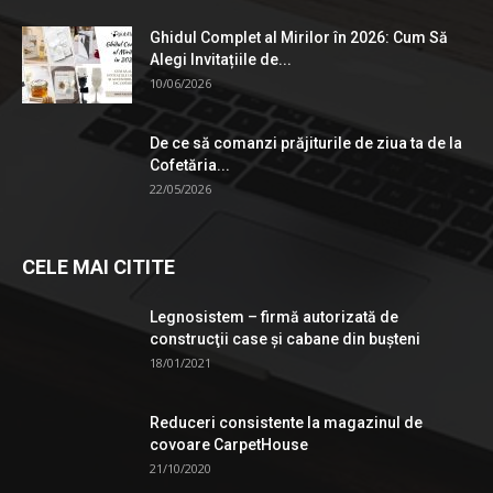
Ghidul Complet al Mirilor în 2026: Cum Să
Alegi Invitațiile de...
10/06/2026
De ce să comanzi prăjiturile de ziua ta de la
Cofetăria...
22/05/2026
CELE MAI CITITE
Legnosistem – firmă autorizată de
construcţii case și cabane din bușteni
18/01/2021
Reduceri consistente la magazinul de
covoare CarpetHouse
21/10/2020