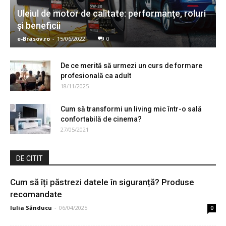
Uleiul de motor de calitate: performanţe, roluri
și beneficii
e-Brasov.ro
-
15/06/2022
0
De ce merită să urmezi un curs de formare
profesională ca adult
18/11/2025
Cum să transformi un living mic într-o sală
confortabilă de cinema?
27/05/2021
DE CITIT
Cum să îți păstrezi datele în siguranță? Produse
recomandate
Iulia Sănducu
-
06/04/2025
0