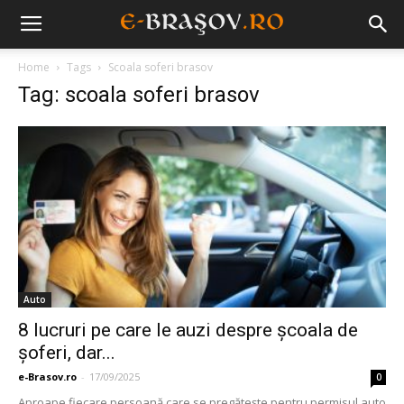
Home
Tags
Scoala soferi brasov
Tag: scoala soferi brasov
Auto
​8 lucruri pe care le auzi despre școala de
șoferi, dar...
e-Brasov.ro
-
17/09/2025
0
Aproape fiecare persoană care se pregătește pentru permisul auto