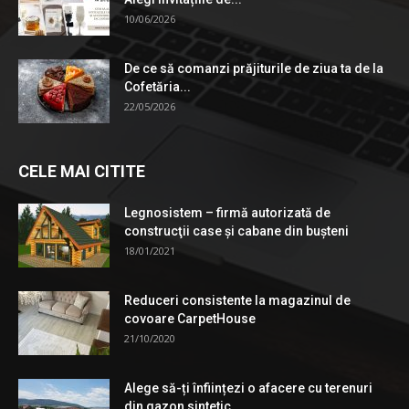
10/06/2026
De ce să comanzi prăjiturile de ziua ta de la
Cofetăria...
22/05/2026
CELE MAI CITITE
Legnosistem – firmă autorizată de
construcţii case și cabane din bușteni
18/01/2021
Reduceri consistente la magazinul de
covoare CarpetHouse
21/10/2020
Alege să-ți înființezi o afacere cu terenuri
din gazon sintetic