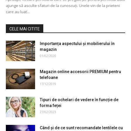
ajunge să asculte sfaturi de la cunoscuți. Unele vin de la prieteni
care au luat...
CELE MAI CITITE
Importanța aspectului și mobilierului în
magazin
01/02/2020
Magazin online accesorii PREMIUM pentru
telefoane
17/12/2019
Tipuri de ochelari de vedere în funcție de
forma feței
27/02/2023
Când şi de ce sunt recomandate lentilele cu