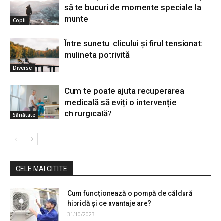
să te bucuri de momente speciale la
munte
Copii
Între sunetul clicului și firul tensionat:
mulineta potrivită
Diverse
Cum te poate ajuta recuperarea
medicală să eviți o intervenție
chirurgicală?
Sănătate
CELE MAI CITITE
Cum funcționează o pompă de căldură
hibridă și ce avantaje are?
31/10/2023