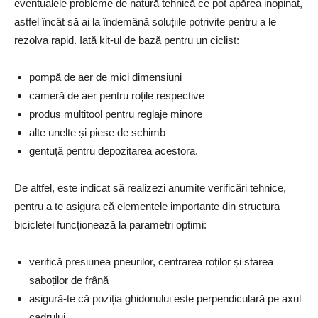
eventualele probleme de natură tehnică ce pot apărea inopinat,
astfel încât să ai la îndemână soluțiile potrivite pentru a le
rezolva rapid. Iată kit-ul de bază pentru un ciclist:
pompă de aer de mici dimensiuni
cameră de aer pentru roțile respective
produs multitool pentru reglaje minore
alte unelte și piese de schimb
gentuță pentru depozitarea acestora.
De altfel, este indicat să realizezi anumite verificări tehnice,
pentru a te asigura că elementele importante din structura
bicicletei funcționează la parametri optimi:
verifică presiunea pneurilor, centrarea roților și starea
saboților de frână
asigură-te că poziția ghidonului este perpendiculară pe axul
cadrului