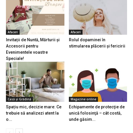
Afaceri
Afaceri
Invitații de Nuntă, Mărturii și
Rolul dopaminei în
Accesorii pentru
stimularea plăcerii și fericirii
Evenimentele voastre
Speciale!
Casă și Grădină
Magazine online
Spațiu mic, decizie mare: Ce
Echipamente de protecţie de
trebuie să analizezi atent la
unică folosinţă – cât costă,
o...
unde găsim...