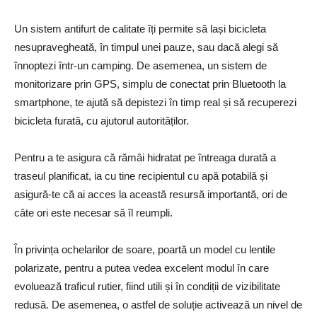
Un sistem antifurt de calitate îți permite să lași bicicleta
nesupravegheată, în timpul unei pauze, sau dacă alegi să
înnoptezi într-un camping. De asemenea, un sistem de
monitorizare prin GPS, simplu de conectat prin Bluetooth la
smartphone, te ajută să depistezi în timp real și să recuperezi
bicicleta furată, cu ajutorul autorităților.
Pentru a te asigura că rămâi hidratat pe întreaga durată a
traseul planificat, ia cu tine recipientul cu apă potabilă și
asigură-te că ai acces la această resursă importantă, ori de
câte ori este necesar să îl reumpli.
În privința ochelarilor de soare, poartă un model cu lentile
polarizate, pentru a putea vedea excelent modul în care
evoluează traficul rutier, fiind utili și în condiții de vizibilitate
redusă. De asemenea, o astfel de soluție activează un nivel de