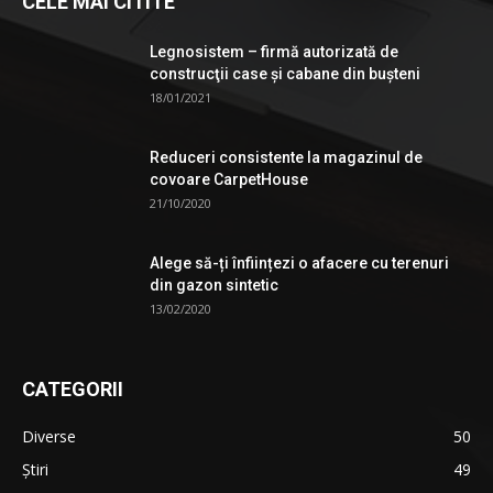
CELE MAI CITITE
Legnosistem – firmă autorizată de
construcţii case și cabane din bușteni
18/01/2021
Reduceri consistente la magazinul de
covoare CarpetHouse
21/10/2020
Alege să-ți înființezi o afacere cu terenuri
din gazon sintetic
13/02/2020
CATEGORII
Diverse
50
Știri
49