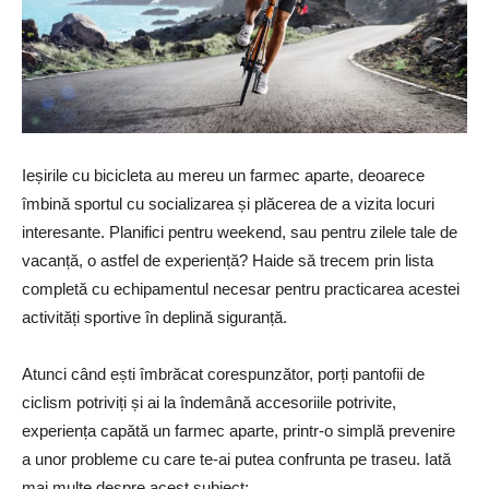
Ieșirile cu bicicleta au mereu un farmec aparte, deoarece
îmbină sportul cu socializarea și plăcerea de a vizita locuri
interesante. Planifici pentru weekend, sau pentru zilele tale de
vacanță, o astfel de experiență? Haide să trecem prin lista
completă cu echipamentul necesar pentru practicarea acestei
activități sportive în deplină siguranță.
Atunci când ești îmbrăcat corespunzător, porți pantofii de
ciclism potriviți și ai la îndemână accesoriile potrivite,
experiența capătă un farmec aparte, printr-o simplă prevenire
a unor probleme cu care te-ai putea confrunta pe traseu. Iată
mai multe despre acest subiect: