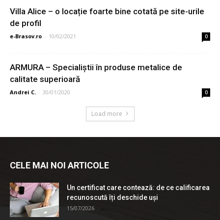
Villa Alice – o locație foarte bine cotată pe site-urile
de profil
e-Brasov.ro
-
10/02/2021
0
ARMURA – Specialiștii în produse metalice de
calitate superioară
Andrei C.
-
30/01/2020
0
Load more
CELE MAI NOI ARTICOLE
Un certificat care contează: de ce calificarea
recunoscută îți deschide uși
15/07/2026