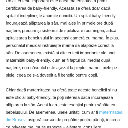
Un alt criteriu important este dacă maternitatea a primit
certificarea de baby-friendly. Aceasta se oferă doar dacă
spitalul îndeplinește anumite condiții. Un spital baby-friendly
încurajează alăptarea la sân, mai ales în primele ore după
naștere, precum și sistemul de spitalizare rooming-in, adică
spitalizarea bebelușului în aceeași cameră cu mama. În plus,
personalul medical instruiește mama să alăpteze corect la
sân. De asemenea, există și alte criterii importante ale unei
maternități baby-friendly, cum ar fi faptul că imediat după
naștere, nou-născutul este așezat la pieptul mamei, piele pe
piele, ceea ce s-a dovedit a fi benefic pentru copil.
Chiar dacă maternitatea nu oferă toate aceste beneficii și nu
este oficial baby-friendly, te poți interesa dacă încurajează
alăptarea la sân. Acest lucru este esențial pentru sănătatea
bebelușului. De asemenea, unele unități, cum ar fi
maternitatea
din Brașov
, asigură cursuri de pregătire pentru părinți, în ceea
ce privește mai multe aspecte – alăptare, consiliere.