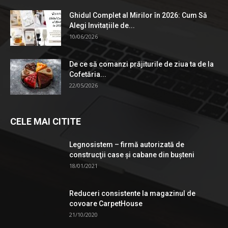
Ghidul Complet al Mirilor în 2026: Cum Să
Alegi Invitațiile de...
10/06/2026
De ce să comanzi prăjiturile de ziua ta de la
Cofetăria...
22/05/2026
CELE MAI CITITE
Legnosistem – firmă autorizată de
construcţii case și cabane din bușteni
18/01/2021
Reduceri consistente la magazinul de
covoare CarpetHouse
21/10/2020