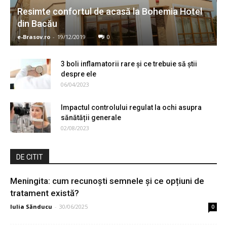
Resimte confortul de acasă la Bohemia Hotel
din Bacău
e-Brasov.ro
-
19/12/2019
0
3 boli inflamatorii rare și ce trebuie să știi
despre ele
06/04/2023
Impactul controlului regulat la ochi asupra
sănătății generale
02/08/2023
DE CITIT
Meningita: cum recunoști semnele și ce opțiuni de
tratament există?
Iulia Sănducu
-
30/06/2025
0