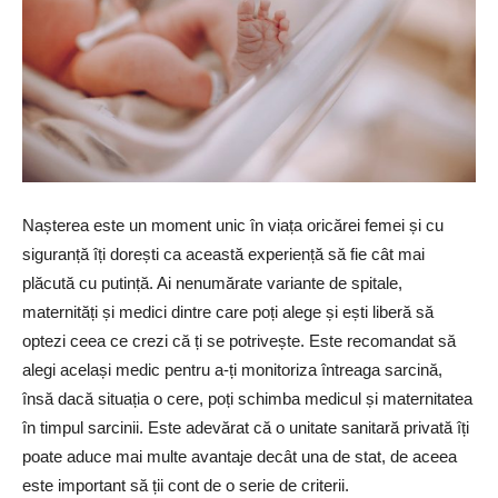
Nașterea este un moment unic în viața oricărei femei și cu
siguranță îți dorești ca această experiență să fie cât mai
plăcută cu putință. Ai nenumărate variante de spitale,
maternități și medici dintre care poți alege și ești liberă să
optezi ceea ce crezi că ți se potrivește. Este recomandat să
alegi același medic pentru a-ți monitoriza întreaga sarcină,
însă dacă situația o cere, poți schimba medicul și maternitatea
în timpul sarcinii. Este adevărat că o unitate sanitară privată îți
poate aduce mai multe avantaje decât una de stat, de aceea
este important să ții cont de o serie de criterii.