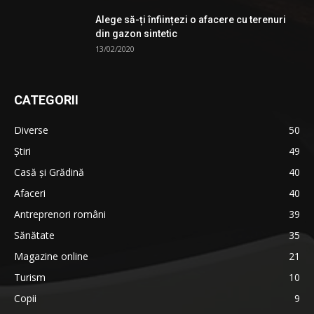
Alege să-ți înființezi o afacere cu terenuri
din gazon sintetic
13/02/2020
CATEGORII
Diverse
50
Știri
49
Casă și Grădină
40
Afaceri
40
Antreprenori români
39
Sănătate
35
Magazine online
21
Turism
10
Copii
9