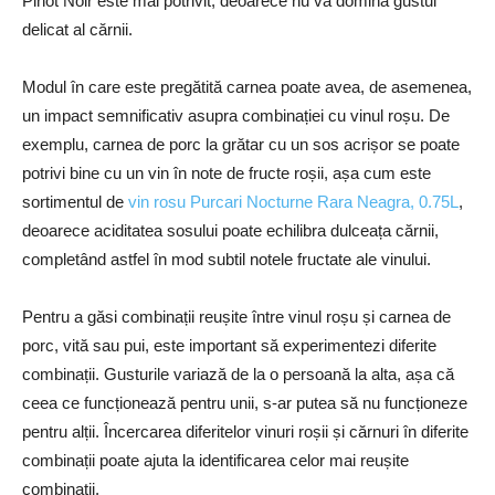
Pinot Noir este mai potrivit, deoarece nu va domina gustul
delicat al cărnii.
Modul în care este pregătită carnea poate avea, de asemenea,
un impact semnificativ asupra combinației cu vinul roșu. De
exemplu, carnea de porc la grătar cu un sos acrișor se poate
potrivi bine cu un vin în note de fructe roșii, așa cum este
sortimentul de
vin rosu Purcari Nocturne Rara Neagra, 0.75L
,
deoarece aciditatea sosului poate echilibra dulceața cărnii,
completând astfel în mod subtil notele fructate ale vinului.
Pentru a găsi combinații reușite între vinul roșu și carnea de
porc, vită sau pui, este important să experimentezi diferite
combinații. Gusturile variază de la o persoană la alta, așa că
ceea ce funcționează pentru unii, s-ar putea să nu funcționeze
pentru alții. Încercarea diferitelor vinuri roșii și cărnuri în diferite
combinații poate ajuta la identificarea celor mai reușite
combinații.