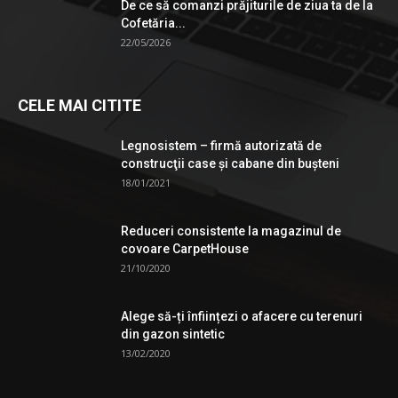
De ce să comanzi prăjiturile de ziua ta de la
Cofetăria...
22/05/2026
CELE MAI CITITE
Legnosistem – firmă autorizată de
construcţii case și cabane din bușteni
18/01/2021
Reduceri consistente la magazinul de
covoare CarpetHouse
21/10/2020
Alege să-ți înființezi o afacere cu terenuri
din gazon sintetic
13/02/2020