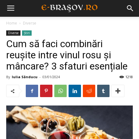
Home
Diverse
Diverse
Știri
Cum să faci combinări
reușite intre vinul rosu și
mâncare? 3 sfaturi esențiale
By
Iulia Sănducu
-
03/01/2024
1218