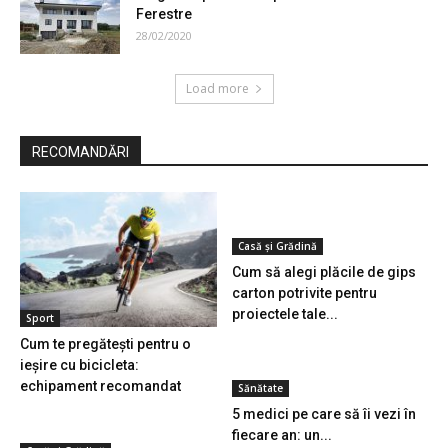
Ferestre
28/02/2020
Load more
RECOMANDĂRI
Casă și Grădină
Cum să alegi plăcile de gips
carton potrivite pentru
proiectele tale...
Sport
Cum te pregătești pentru o
ieșire cu bicicleta:
echipament recomandat
Sănătate
5 medici pe care să îi vezi în
fiecare an: un...