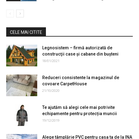
CELE MAI CITITE
Legnosistem – firmă autorizată de
construcţii case și cabane din bușteni
18/01/2021
Reduceri consistente la magazinul de
covoare CarpetHouse
21/10/2020
Te ajutăm să alegi cele mai potrivite
echipamente pentru protecția muncii
19/12/2019
Alege tâmplărie PVC pentru casa ta de la INA