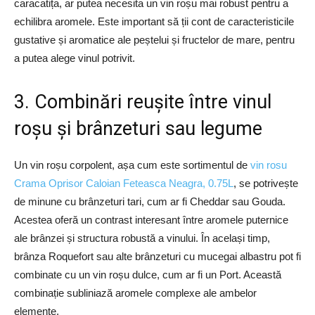
caracatița, ar putea necesita un vin roșu mai robust pentru a
echilibra aromele. Este important să ții cont de caracteristicile
gustative și aromatice ale peștelui și fructelor de mare, pentru
a putea alege vinul potrivit.
3. Combinări reușite între vinul
roșu și brânzeturi sau legume
Un vin roșu corpolent, așa cum este sortimentul de
vin rosu
Crama Oprisor Caloian Feteasca Neagra, 0.75L
, se potrivește
de minune cu brânzeturi tari, cum ar fi Cheddar sau Gouda.
Acestea oferă un contrast interesant între aromele puternice
ale brânzei și structura robustă a vinului. În același timp,
brânza Roquefort sau alte brânzeturi cu mucegai albastru pot fi
combinate cu un vin roșu dulce, cum ar fi un Port. Această
combinație subliniază aromele complexe ale ambelor
elemente.