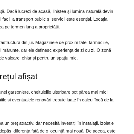
ață. Dacă lucrezi de acasă, liniștea și lumina naturală devin
 facil la transport public și servicii este esențial. Locația
ea pe termen lung a proprietății.
astructura din jur. Magazinele de proximitate, farmaciile,
ii mărunte, dar ele definesc experiența de zi cu zi. O zonă
de valoare, chiar și pentru un spațiu mic.
rețul afișat
unei garsoniere, cheltuielile ulterioare pot părea mai mici,
ățile și eventualele renovări trebuie luate în calcul încă de la
preț atractiv, dar necesită investiții în instalații, izolație
 depăși diferența față de o locuință mai nouă. De aceea, este