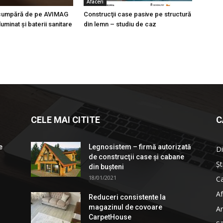
Afaceri
 cumpără de pe AVIMAG
Construcţii case pasive pe structură
luminat şi baterii sanitare
din lemn – studiu de caz
CELE MAI CITITE
C
e
Legnosistem – firmă autorizată
Di
de construcţii case și cabane
Șt
din bușteni
18/01/2021
Ca
Af
Reduceri consistente la
magazinul de covoare
An
CarpetHouse