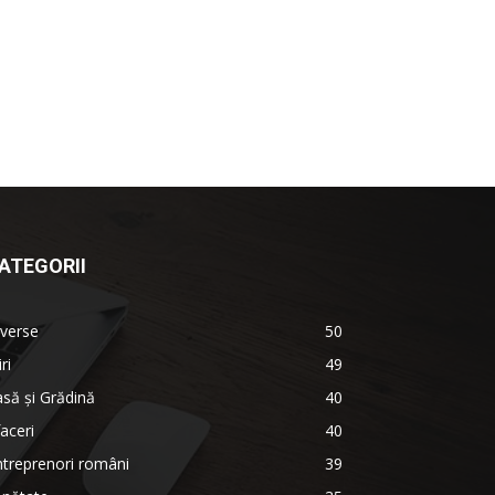
ATEGORII
verse
50
iri
49
să și Grădină
40
aceri
40
treprenori români
39