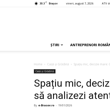
C
30.3
vineri, august 7, 2026
ATV d
Braşov
ȘTIRI
ANTREPRENORI ROMÂN
Home
Casă și Grădină
Spațiu mic, decizie mare: C
Casă și Grădină
Spațiu mic, deciz
să analizezi atent
By
e-Brasov.ro
-
19/01/2026