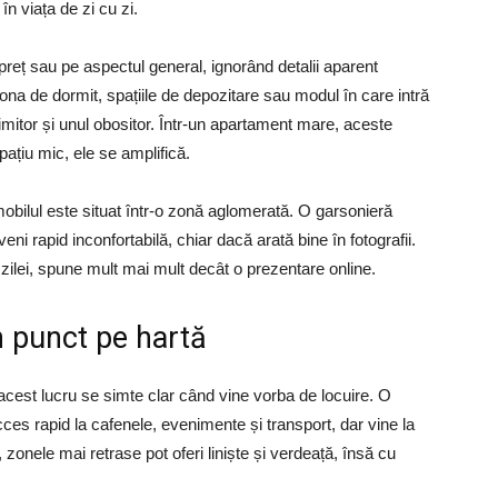
în viața de zi cu zi.
reț sau pe aspectul general, ignorând detalii aparent
ona de dormit, spațiile de depozitare sau modul în care intră
rimitor și unul obositor. Într-un apartament mare, aceste
pațiu mic, ele se amplifică.
obilul este situat într-o zonă aglomerată. O garsonieră
eni rapid inconfortabilă, chiar dacă arată bine în fotografii.
le zilei, spune mult mai mult decât o prezentare online.
n punct pe hartă
ar acest lucru se simte clar când vine vorba de locuire. O
ces rapid la cafenele, evenimente și transport, dar vine la
 zonele mai retrase pot oferi liniște și verdeață, însă cu