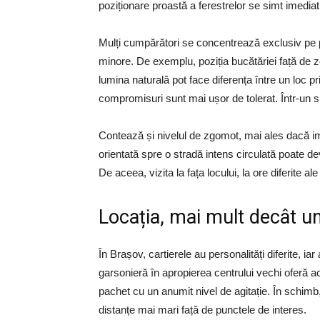
poziționare proastă a ferestrelor se simt imediat 
Mulți cumpărători se concentrează exclusiv pe p
minore. De exemplu, poziția bucătăriei față de z
lumina naturală pot face diferența între un loc p
compromisuri sunt mai ușor de tolerat. Într-un s
Contează și nivelul de zgomot, mai ales dacă im
orientată spre o stradă intens circulată poate dev
De aceea, vizita la fața locului, la ore diferite a
Locația, mai mult decât u
În Brașov, cartierele au personalități diferite, i
garsonieră în apropierea centrului vechi oferă ac
pachet cu un anumit nivel de agitație. În schimb,
distanțe mai mari față de punctele de interes.