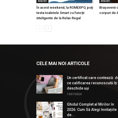
Afaceri
Afaceri
În acest weekend, la ROMEXPO, poţi
Braşovenii
testa toaletele Smart cu funcţii
corpuri de i
inteligente de la Relax Regal
CELE MAI NOI ARTICOLE
Un certificat care contează: d
ce calificarea recunoscută îți
deschide uși
15/07/2026
Ghidul Complet al Mirilor în
2026: Cum Să Alegi Invitațiile
de...