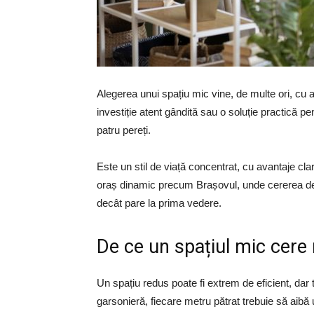
Alegerea unui spațiu mic vine, de multe ori, cu 
investiție atent gândită sau o soluție practică p
patru pereți.
Este un stil de viață concentrat, cu avantaje clare
oraș dinamic precum Brașovul, unde cererea de 
decât pare la prima vedere.
De ce un spațiul mic cere
Un spațiu redus poate fi extrem de eficient, dar
garsonieră, fiecare metru pătrat trebuie să aib