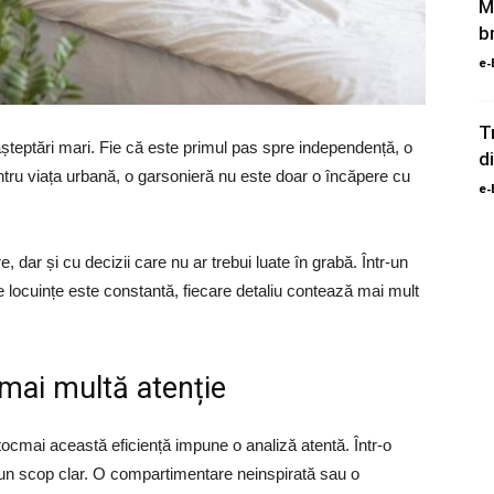
M
b
e-
T
așteptări mari. Fie că este primul pas spre independență, o
d
entru viața urbană, o garsonieră nu este doar o încăpere cu
e-
, dar și cu decizii care nu ar trebui luate în grabă. Într-un
locuințe este constantă, fiecare detaliu contează mai mult
 mai multă atenție
 tocmai această eficiență impune o analiză atentă. Într-o
ă un scop clar. O compartimentare neinspirată sau o