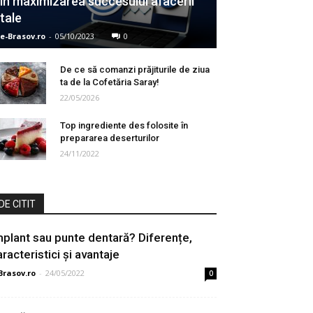
în maximizarea succesului afacerii
tale
e-Brasov.ro
-
05/10/2023
0
De ce să comanzi prăjiturile de ziua
ta de la Cofetăria Saray!
22/05/2026
Top ingrediente des folosite în
prepararea deserturilor
24/11/2022
DE CITIT
mplant sau punte dentară? Diferențe,
aracteristici și avantaje
Brasov.ro
-
24/05/2022
0