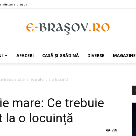
e vânzare Braşov
e-
I
AFACERI
CASĂ ȘI GRĂDINĂ
DIVERSE
MAGAZINE
e trebuie să analizezi atent la o locuință
Brasov.ro
ie mare: Ce trebuie
 la o locuință
298