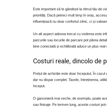
Este important să te gândești la ritmul tău de vi
priorități. Dacă petreci mult timp în oraș, accesul
influențează nu doar confortul zilnic, ci și valoar
Un alt aspect adesea trecut cu vederea este infr
parcurile sau locurile de parcare pot părea detal
bine conectată și echilibrată aduce un plus real 
Costuri reale, dincolo de p
Prețul de achiziție este doar începutul. În cazul 
dar nu dispar complet. Taxele, întreținerea, utilit
început.
O garsonieră mai veche, de exemplu, poate avea un 
sau finisaje. Pe termen lung, aceste costuri pot