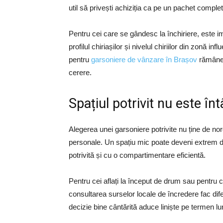
util să privești achiziția ca pe un pachet complet
Pentru cei care se gândesc la închiriere, este i
profilul chiriașilor și nivelul chiriilor din zonă i
pentru
garsoniere de vânzare în Brașov
rămâne r
cerere.
Spațiul potrivit nu este în
Alegerea unei garsoniere potrivite nu ține de nor
personale. Un spațiu mic poate deveni extrem de
potrivită și cu o compartimentare eficientă.
Pentru cei aflați la început de drum sau pentru 
consultarea surselor locale de încredere fac dife
decizie bine cântărită aduce liniște pe termen lu