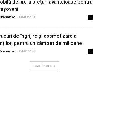
obilă de lux la preţuri avantajoase pentru
rașoveni
Brasov.ro
-
08/09/2020
0
rucuri de îngrijire și cosmetizare a
inților, pentru un zâmbet de milioane
Brasov.ro
-
04/01/2023
0
Load more