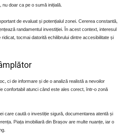
, nu doar ca pe o sumă inițială.
mportant de evaluat și potențialul zonei. Cererea constantă,
nfluențează randamentul investiției. În acest context, interesul
idicat, tocmai datorită echilibrului dintre accesibilitate și
tâmplător
oc, ci de informare și de o analiză realistă a nevoilor
 confortabil atunci când este ales corect, într-o zonă
cei care caută o investiție sigură, documentarea atentă și
rența. Piața imobiliară din Brașov are multe nuanțe, iar o
ng.