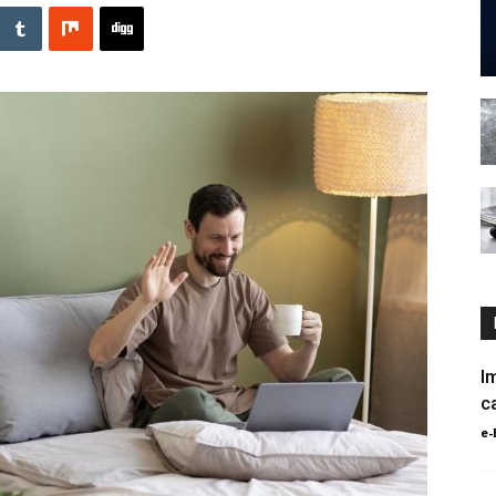
I
c
e-