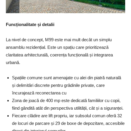
Funcționalitate și detalii
La nivel de concept, M99 este mai mult decât un simplu
ansamblu rezidențial. Este un spațiu care prioritizează
claritatea arhitecturală, coerența funcțională și integrarea
urbană.
Spațiile comune sunt amenajate cu alei din piatră naturală
și delimitări discrete pentru grădinile private, care
încurajează reconectarea cu
Zona de joacă de 400 mp este dedicată familiilor cu copii,
fiind gândită atât din perspectiva utilității, cât și a siguranței.
Fiecare clădire are lift propriu, iar subsolul comun oferă 32
de locuri de parcare și 29 de boxe de depozitare, accesibile
direct din interiorul corpurilor.