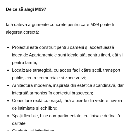
De ce s
ă alegi M99?
Iată câteva argumente concrete pentru care M99 poate fi
alegerea corectă:
Proiectul este construit pentru oameni și accentuează
ideea de Apartamentele sunt ideale atât pentru tineri, cât și
pentru familii;
Localizare strategică
,
cu acces facil către școli, transport
public, centre comerciale și zone verzi;
Arhitectură modernă, inspirată din estetica scandinavă, dar
integrată armonios în contextul brașovean;
Conectare reală cu orașul, fără a pierde din vedere nevoia
de intimitate și echilibru;
Spații flexibile, bine compartimentate, cu finisaje de înaltă
calitate;
Confortul și intimitatea