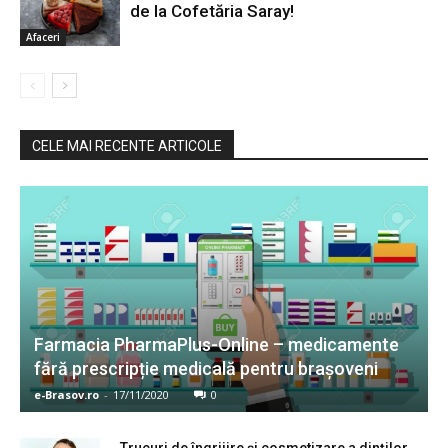
de la Cofetăria Saray!
Afaceri
CELE MAI RECENTE ARTICOLE
Farmacia PharmaPlus-Online – medicamente
fără prescripție medicală pentru brașoveni
e-Brasov.ro
-
17/11/2020
0