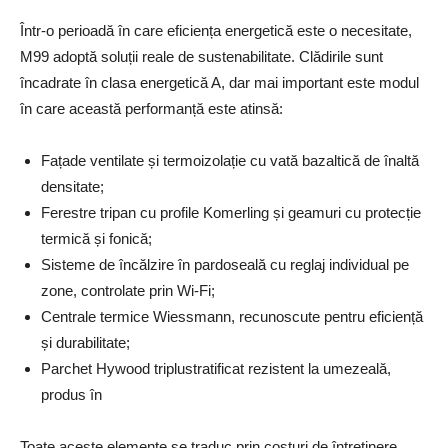
Într-o perioadă în care eficiența energetică este o necesitate,
M99 adoptă soluții reale de sustenabilitate. Clădirile sunt
încadrate în clasa energetică A, dar mai important este modul
în care această performanță este atinsă:
Fațade ventilate și termoizolație cu vată bazaltică de înaltă
densitate;
Ferestre tripan cu profile Komerling și geamuri cu protecție
termică și fonică;
Sisteme de încălzire în pardoseală cu reglaj individual pe
zone, controlate prin Wi-Fi;
Centrale termice Wiessmann, recunoscute pentru eficiență
și durabilitate;
Parchet Hywood triplustratificat rezistent la umezeală,
produs în
Toate aceste elemente se traduc prin costuri de întreținere