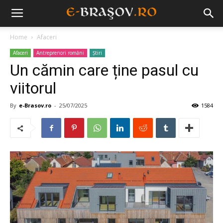
Home
Afaceri
Afaceri
Antreprenori români
Știri
Un cămin care ține pasul cu
viitorul
By
e-Brasov.ro
-
25/07/2025
1584