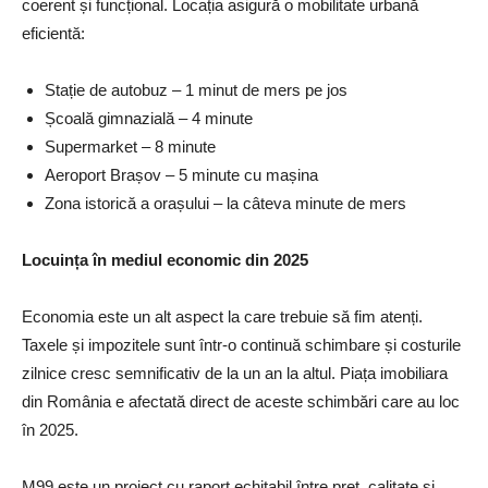
coerent și funcțional. Locația asigură o mobilitate urbană
eficientă:
Stație de autobuz – 1 minut de mers pe jos
Școală gimnazială – 4 minute
Supermarket – 8 minute
Aeroport Brașov – 5 minute cu mașina
Zona istorică a orașului – la câteva minute de mers
Locuința în mediul economic din 2025
Economia este un alt aspect la care trebuie să fim atenți.
Taxele și impozitele sunt într-o continuă schimbare și costurile
zilnice cresc semnificativ de la un an la altul. Piața imobiliara
din România e afectată direct de aceste schimbări care au loc
în 2025.
M99 este un proiect cu raport echitabil între preț, calitate și