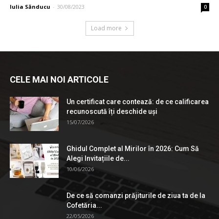
Iulia Sănducu
-
30/08/2023
0
Load more
CELE MAI NOI ARTICOLE
Un certificat care contează: de ce calificarea
recunoscută îți deschide uși
15/07/2026
Ghidul Complet al Mirilor în 2026: Cum Să
Alegi Invitațiile de...
10/06/2026
De ce să comanzi prăjiturile de ziua ta de la
Cofetăria...
22/05/2026