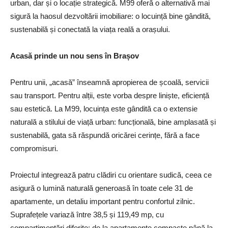
urban, dar și o locație strategică. M99 oferă o alternativă mai
sigură la haosul dezvoltării imobiliare: o locuință bine gândită,
sustenabilă și conectată la viața reală a orașului.
Acas
ă prinde un nou sens în Brașov
Pentru unii, „acasă” înseamnă apropierea de școală, servicii
sau transport. Pentru alții, este vorba despre liniște, eficiență
sau estetică. La M99, locuința este gândită ca o extensie
naturală a stilului de viață urban: funcțională, bine amplasată și
sustenabilă, gata să răspundă oricărei cerințe, fără a face
compromisuri.
Proiectul integrează patru clădiri cu orientare sudică, ceea ce
asigură o lumină naturală generoasă în toate cele 31 de
apartamente, un detaliu important pentru confortul zilnic.
Suprafețele variază între 38,5 și 119,49 mp, cu
compartimentări diferite: de la apartamente compacte până la