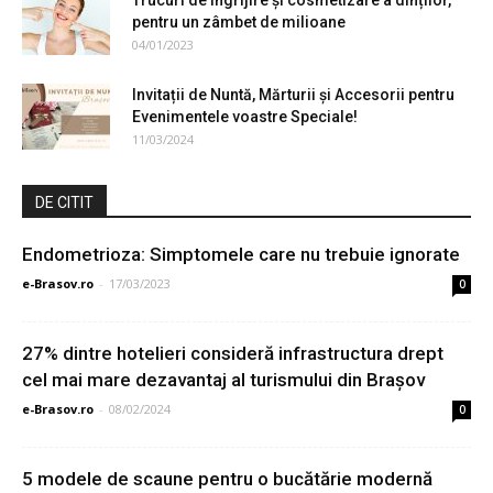
Trucuri de îngrijire și cosmetizare a dinților,
pentru un zâmbet de milioane
04/01/2023
Invitații de Nuntă, Mărturii și Accesorii pentru
Evenimentele voastre Speciale!
11/03/2024
DE CITIT
Endometrioza: Simptomele care nu trebuie ignorate
e-Brasov.ro
-
17/03/2023
0
27% dintre hotelieri consideră infrastructura drept
cel mai mare dezavantaj al turismului din Brașov
e-Brasov.ro
-
08/02/2024
0
5 modele de scaune pentru o bucătărie modernă