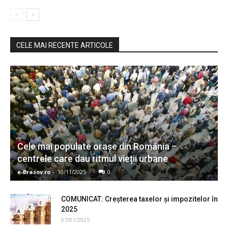
CELE MAI RECENTE ARTICOLE
Cele mai populate orașe din România –
centrele care dau ritmul vieții urbane
e-Brasov.ro
-
10/11/2025
0
COMUNICAT: Creșterea taxelor și impozitelor în
2025
07/01/2025