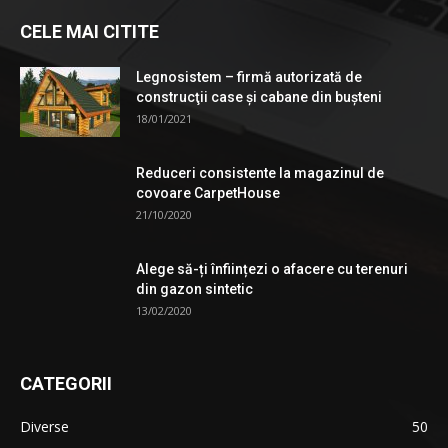
CELE MAI CITITE
Legnosistem – firmă autorizată de
construcţii case și cabane din bușteni
18/01/2021
Reduceri consistente la magazinul de
covoare CarpetHouse
21/10/2020
Alege să-ți înființezi o afacere cu terenuri
din gazon sintetic
13/02/2020
CATEGORII
Diverse
50