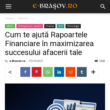
Home
Afaceri
Afaceri
Antreprenori români
Diverse
Știri
Tehnologie
Cum te ajută Rapoartele
Financiare în maximizarea
succesului afacerii tale
By
e-Brasov.ro
-
05/10/2023
1220