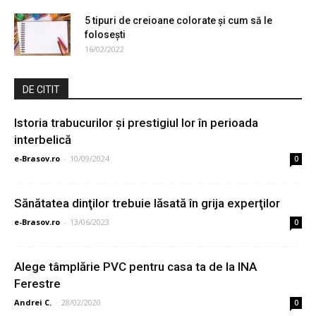
5 tipuri de creioane colorate și cum să le
folosești
16/02/2022
DE CITIT
Istoria trabucurilor și prestigiul lor în perioada
interbelică
e-Brasov.ro
-
10/09/2024
0
Sănătatea dinţilor trebuie lăsată în grija experţilor
e-Brasov.ro
-
13/06/2023
0
Alege tâmplărie PVC pentru casa ta de la INA
Ferestre
Andrei C.
-
28/02/2020
0