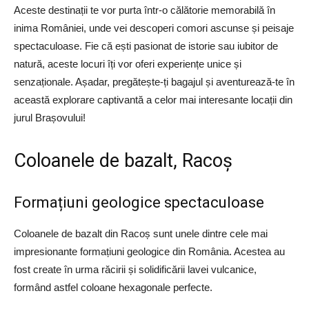
Aceste destinații te vor purta într-o călătorie memorabilă în
inima României, unde vei descoperi comori ascunse și peisaje
spectaculoase. Fie că ești pasionat de istorie sau iubitor de
natură, aceste locuri îți vor oferi experiențe unice și
senzaționale. Așadar, pregătește-ți bagajul și aventurează-te în
această explorare captivantă a celor mai interesante locații din
jurul Brașovului!
Coloanele de bazalt, Racoș
Formațiuni geologice spectaculoase
Coloanele de bazalt din Racoș sunt unele dintre cele mai
impresionante formațiuni geologice din România. Acestea au
fost create în urma răcirii și solidificării lavei vulcanice,
formând astfel coloane hexagonale perfecte.