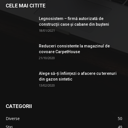
CELE MAI CITITE
Legnosistem – firmă autorizată de
construcţii case și cabane din bușteni
18/01/2021
Reduceri consistente la magazinul de
covoare CarpetHouse
21/10/2020
Alege să-ți înființezi o afacere cu terenuri
din gazon sintetic
13/02/2020
CATEGORII
Diverse
50
Știri
49