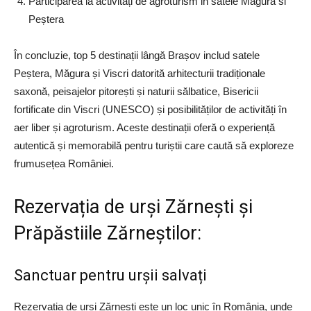
Participarea la activități de agroturism in satele Măgura si
Peștera
În concluzie, top 5 destinații lângă Brașov includ satele
Peștera, Măgura și Viscri datorită arhitecturii tradiționale
saxonă, peisajelor pitorești și naturii sălbatice, Bisericii
fortificate din Viscri (UNESCO) și posibilităților de activități în
aer liber și agroturism. Aceste destinații oferă o experiență
autentică și memorabilă pentru turiștii care caută să exploreze
frumusețea României.
Rezervația de urși Zărnești și
Prăpăstiile Zărneștilor:
Sanctuar pentru urșii salvați
Rezervația de urși Zărnești este un loc unic în România, unde