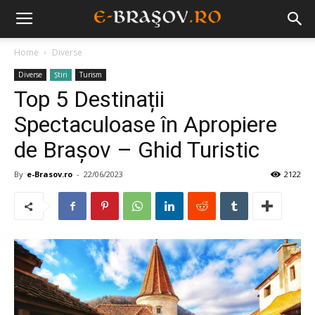
Home
Diverse
Diverse
Știri
Turism
Top 5 Destinații
Spectaculoase în Apropiere
de Brașov – Ghid Turistic
By
e-Brasov.ro
-
22/06/2023
2122