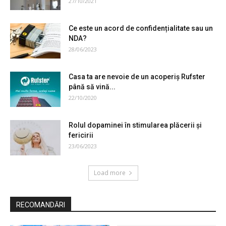
27/10/2021
Ce este un acord de confidențialitate sau un
NDA?
28/06/2023
Casa ta are nevoie de un acoperiș Rufster
până să vină...
22/10/2020
Rolul dopaminei în stimularea plăcerii și
fericirii
23/06/2023
Load more
RECOMANDĂRI