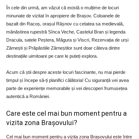
În cele din urmă, am văzut că există o mulțime de locuri
minunate de vizitat în apropiere de Brașov. Coloanele de
bazalt din Racoș, orașul Râșnov cu cetatea sa medievală,
mănăstirea rupestră Sînca Veche, Castelul Bran și legenda
Dracula, satele Peștera, Măgura și Viscri, Rezervația de urși
Zărnești și Prăpăstiile Zărneștilor sunt doar câteva dintre
destinațiile uimitoare pe care le puteți explora.
Acum că știi despre aceste locuri fascinante, nu mai pierde
timpul și începe să-ți planifici călătoria! Cu siguranță vei avea
parte de experiențe memorabile și vei descoperi frumusețea
autentică a României.
Care este cel mai bun moment pentru a
vizita zona Brașovului?
Cel mai bun moment pentru a vizita zona Brașovului este între