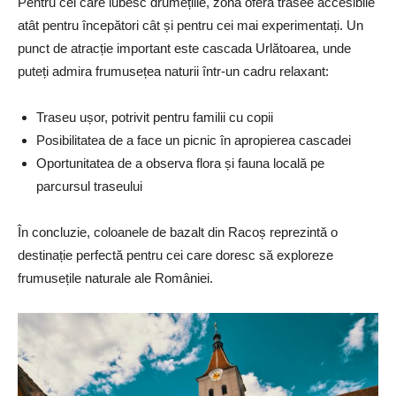
Pentru cei care iubesc drumețiile, zona oferă trasee accesibile
atât pentru începători cât și pentru cei mai experimentați. Un
punct de atracție important este cascada Urlătoarea, unde
puteți admira frumusețea naturii într-un cadru relaxant:
Traseu ușor, potrivit pentru familii cu copii
Posibilitatea de a face un picnic în apropierea cascadei
Oportunitatea de a observa flora și fauna locală pe
parcursul traseului
În concluzie, coloanele de bazalt din Racoș reprezintă o
destinație perfectă pentru cei care doresc să exploreze
frumusețile naturale ale României.