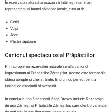
În rezervația naturală ai ocazia să întâlnești numeroși
reprezentanți ai faunei sălbatice locale, cum ar fi:
Cerbi
Vulpi
Jderi
Păsări răpitoare
Canionul spectaculos al Prăpăstiilor
Prin apropierea rezervației naturale se afla canionul
impresionant al Prăpăstiilor Zârneștilor. Acesta este format din
stânci abrupte şi chei strâmte, fiind un loc perfect pentru
iubitorii de escaladă și aventură.
În concluzie, top 5 destinații lângă Brașov include Rezervația
de urși Zărnești și Prăpăstiile Zărneștilor, care oferă o varietate
de activități în aer liber pentru toate gusturile.