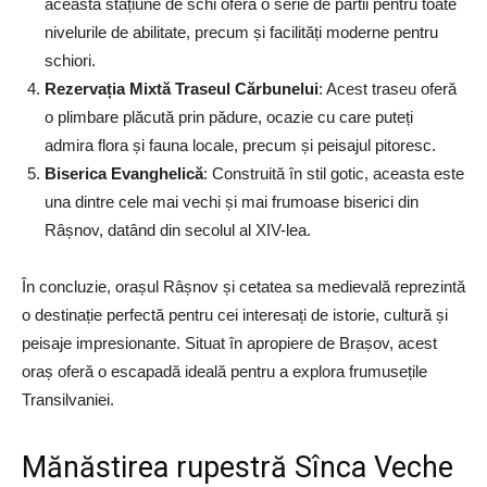
această stațiune de schi oferă o serie de pârtii pentru toate
nivelurile de abilitate, precum și facilități moderne pentru
schiori.
Rezervația Mixtă Traseul Cărbunelui
: Acest traseu oferă
o plimbare plăcută prin pădure, ocazie cu care puteți
admira flora și fauna locale, precum și peisajul pitoresc.
Biserica Evanghelică
: Construită în stil gotic, aceasta este
una dintre cele mai vechi și mai frumoase biserici din
Râșnov, datând din secolul al XIV-lea.
În concluzie, orașul Râșnov și cetatea sa medievală reprezintă
o destinație perfectă pentru cei interesați de istorie, cultură și
peisaje impresionante. Situat în apropiere de Brașov, acest
oraș oferă o escapadă ideală pentru a explora frumusețile
Transilvaniei.
Mănăstirea rupestră Sînca Veche