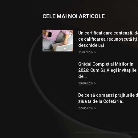
CELE MAI NOI ARTICOLE
Un certificat care contează: d
ce calificarea recunoscută îți
deschide uși
15/07/2026
Ghidul Complet al Mirilor în
2026: Cum Să Alegi Invitațiile
de...
10/06/2026
De ce să comanzi prăjiturile 
ziua ta de la Cofetăria...
22/05/2026