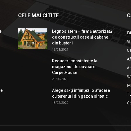
CELE MAI CITITE
C
e
Legnosistem – firmă autorizată
Di
de construcţii case și cabane
Șt
din bușteni
18/01/2021
Ca
Af
Reduceri consistente la
magazinul de covoare
An
CarpetHouse
S
21/10/2020
M
de
Alege să-ți înființezi o afacere
T
cu terenuri din gazon sintetic
Co
13/02/2020