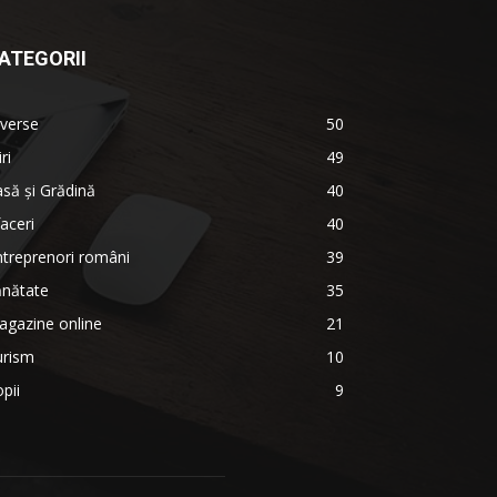
ATEGORII
verse
50
iri
49
să și Grădină
40
aceri
40
treprenori români
39
ănătate
35
agazine online
21
urism
10
pii
9