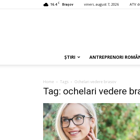
C
16.4
vineri, august 7, 2026
ATV d
Braşov
ȘTIRI
ANTREPRENORI ROMÂN
Home
Tags
Ochelari vedere brasov
Tag: ochelari vedere b