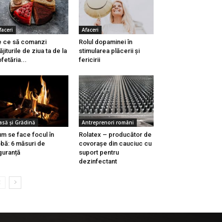
faceri
Afaceri
 ce să comanzi
Rolul dopaminei în
ăjiturile de ziua ta de la
stimularea plăcerii și
fetăria...
fericirii
asă și Grădină
Antreprenori români
m se face focul în
Rolatex – producător de
bă: 6 măsuri de
covorașe din cauciuc cu
guranță
suport pentru
dezinfectant