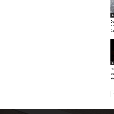
A
De
pr
Co
C
Cu
so
si