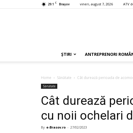
C
29.1
vineri, august 7, 2026
ATV d
Braşov
ȘTIRI
ANTREPRENORI ROMÂN
Home
Sănătate
Cât durează perioada de acomoda
Sănătate
Cât durează per
cu noii ochelari 
By
e-Brasov.ro
-
27/02/2023