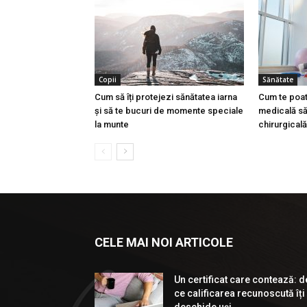
Copii
Sănătate
Cum să îți protejezi sănătatea iarna
Cum te poat
și să te bucuri de momente speciale
medicală să 
la munte
chirurgical
CELE MAI NOI ARTICOLE
Un certificat care contează: d
ce calificarea recunoscută îți