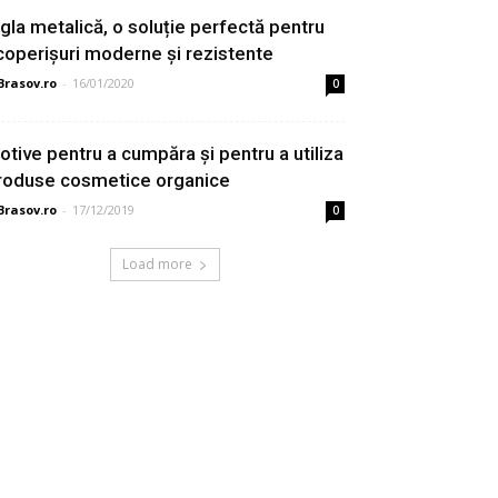
igla metalică, o soluție perfectă pentru
coperișuri moderne și rezistente
Brasov.ro
-
16/01/2020
0
otive pentru a cumpăra și pentru a utiliza
roduse cosmetice organice
Brasov.ro
-
17/12/2019
0
Load more