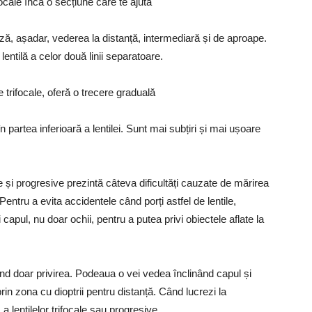
ocale încă o secțiune care te ajută
ză, așadar, vederea la distanță, intermediară și de aproape.
ntilă a celor două linii separatoare.
e trifocale, oferă o trecere graduală
în partea inferioară a lentilei. Sunt mai subțiri și mai ușoare
ale și progresive prezintă câteva dificultăți cauzate de mărirea
Pentru a evita accidentele când porți astfel de lentile,
 capul, nu doar ochii, pentru a putea privi obiectele aflate la
rând doar privirea. Podeaua o vei vedea înclinând capul și
prin zona cu dioptrii pentru distanță. Când lucrezi la
 a lentilelor trifocale sau progresive.