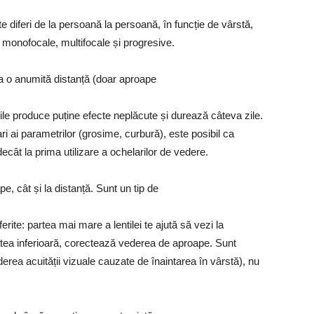
 diferi de la persoană la persoană, în funcție de vârstă,
t fi monofocale, multifocale și progresive.
 o anumită distanță (doar aproape
tile produce puține efecte neplăcute și durează câteva zile.
ri ai parametrilor (grosime, curbură), este posibil ca
decât la prima utilizare a ochelarilor de vedere.
pe, cât și la distanță. Sunt un tip de
ferite: partea mai mare a lentilei te ajută să vezi la
tatea inferioară, corectează vederea de aproape. Sunt
rea acuității vizuale cauzate de înaintarea în vârstă), nu