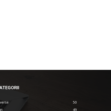
ATEGORII
verse
50
iri
49