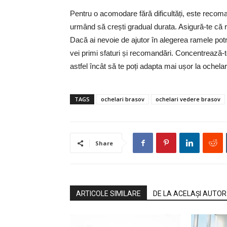
Pentru o acomodare fără dificultăți, este recoman
urmând să crești gradual durata. Asigură-te că r
Dacă ai nevoie de ajutor în alegerea ramele potri
vei primi sfaturi și recomandări. Concentrează-te
astfel încât să te poți adapta mai ușor la ochelari
TAGS
ochelari brasov
ochelari vedere brasov
Share
ARTICOLE SIMILARE
DE LA ACELAȘI AUTOR