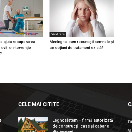
Sănătate
e ajuta recuperarea
Meningita: cum recunoști semnele și
eviți o intervenție
ce opțiuni de tratament există?
ă?
CELE MAI CITITE
C
e
Legnosistem – firmă autorizată
Di
de construcţii case și cabane
Șt