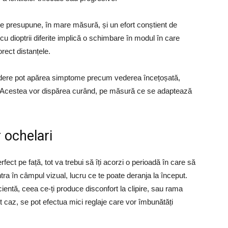
ve presupune, în mare măsură, și un efort conștient de
 cu dioptrii diferite implică o schimbare în modul în care
orect distanțele.
 vedere pot apărea simptome precum vederea încețoșată,
ă. Acestea vor dispărea curând, pe măsură ce se adaptează
 ochelari
ect pe față, tot va trebui să îți acorzi o perioadă în care să
tra în câmpul vizual, lucru ce te poate deranja la început.
ficientă, ceea ce-ți produce disconfort la clipire, sau rama
t caz, se pot efectua mici reglaje care vor îmbunătăți