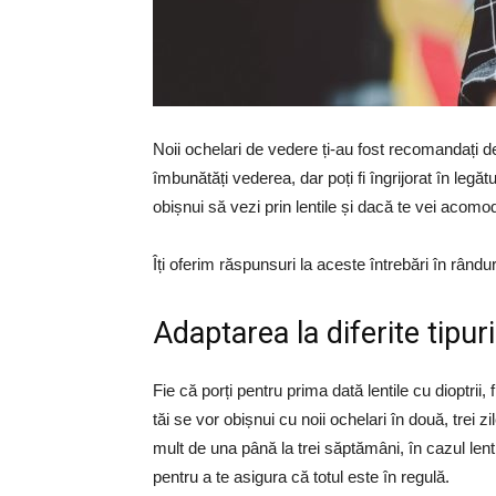
Noii ochelari de vedere ți-au fost recomandați d
îmbunătăți vederea, dar poți fi îngrijorat în legă
obișnui să vezi prin lentile și dacă te vei acom
Îți oferim răspunsuri la aceste întrebări în rându
Adaptarea la diferite tipuri
Fie că porți pentru prima dată lentile cu dioptrii
tăi se vor obișnui cu noii ochelari în două, trei z
mult de una până la trei săptămâni, în cazul lent
pentru a te asigura că totul este în regulă.