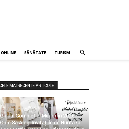
 ONLINE
SĂNĂTATE
TURISM
CELE MAI RECENTE ARTICOLE
Ghidul Complet al Mirilor în 2026:
Cum Să Alegi Invitațiile de Nuntă și