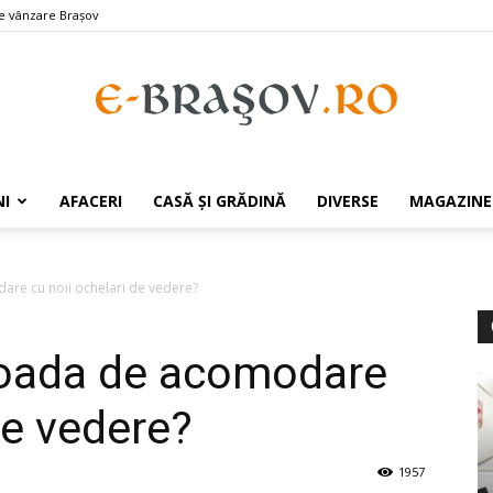
e vânzare Braşov
e-
I
AFACERI
CASĂ ȘI GRĂDINĂ
DIVERSE
MAGAZINE
re cu noii ochelari de vedere?
Brasov.ro
ioada de acomodare
de vedere?
1957