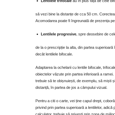
Lentilele trifocale
au în plus față de cele bif
să vezi bine la distanțe de cca 50 cm. Corectea
Acomodarea poate fi îngreunată de prezența pe le
Lentilele progresive
, spre deosebire de cel
de la o prescripție la alta, din partea superioară 
decât lentilele bifocale.
Adaptarea la ochelarii cu lentile bifocale, trifoc
obiectelor văzute prin partea inferioară a ramei. 
trebuie să te obișnuiești, de exemplu, să miști și
distanță, în partea de jos a câmpului vizual.
Pentru a citi o carte, vei ține capul drept, cobo
privind prin partea superioară a lentilelor, adică 
calculator, trebuie să privești prin zona de mijloc