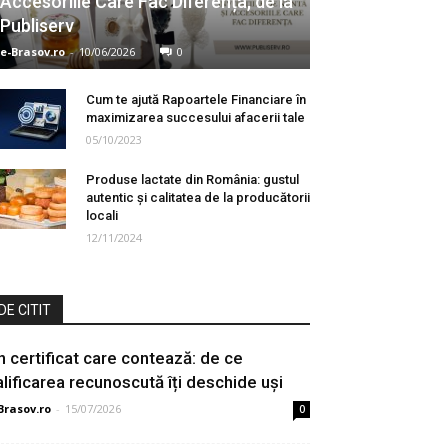
Accesoriile Care Fac Diferența, de la
Publiserv
e-Brasov.ro
-
10/06/2026
0
Cum te ajută Rapoartele Financiare în
maximizarea succesului afacerii tale
05/10/2023
Produse lactate din România: gustul
autentic și calitatea de la producătorii
locali
12/11/2024
DE CITIT
n certificat care contează: de ce
alificarea recunoscută îți deschide uși
Brasov.ro
-
15/07/2026
0