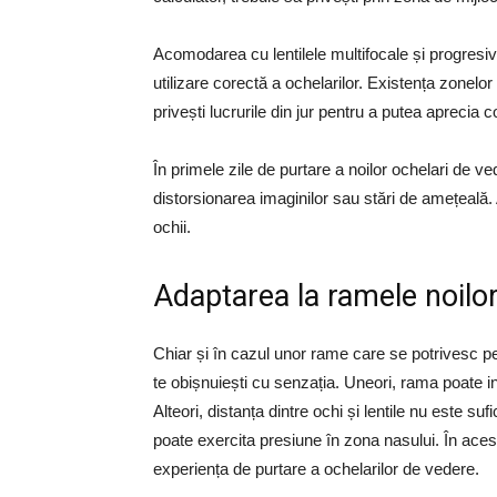
Acomodarea cu lentilele multifocale și progresi
utilizare corectă a ochelarilor. Existența zonelor
privești lucrurile din jur pentru a putea aprecia c
În primele zile de purtare a noilor ochelari de
distorsionarea imaginilor sau stări de amețeal
ochii.
Adaptarea la ramele noilor
Chiar și în cazul unor rame care se potrivesc perf
te obișnuiești cu senzația. Uneori, rama poate in
Alteori, distanța dintre ochi și lentile nu este su
poate exercita presiune în zona nasului. În aces
experiența de purtare a ochelarilor de vedere.