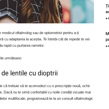
Ț
a
e-
e medicul oftalmolog sau de optometrist pentru a-ți
M
tură cu adaptarea la aceștia. Te întrebi cât de repede te vei
p
oda rapid cu purtarea ramelor.
e-
rile următoare:
 de lentile cu dioptrii
, fie că trebuie să te acomodezi cu o prescripție nouă, ochii
ile. Dacă nu te simți confortabil cu noile condiții vizuale mai
ilelor multifocale, programează-te la un consult oftalmologic