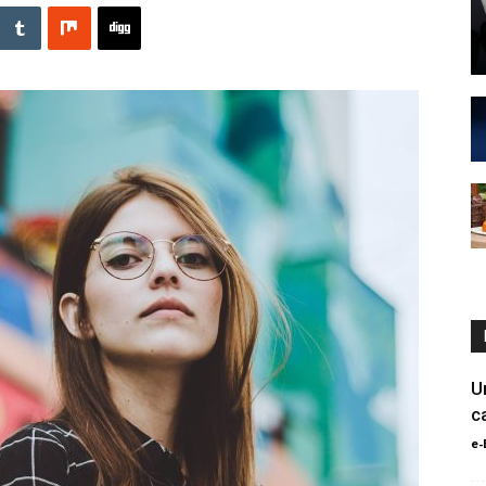
U
c
e-