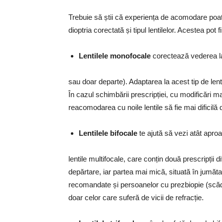
Trebuie să știi că experiența de acomodare poate
dioptria corectată și tipul lentilelor. Acestea po
Lentilele monofocale
corectează vederea la
sau doar departe). Adaptarea la acest tip de len
În cazul schimbării prescripției, cu modificări ma
reacomodarea cu noile lentile să fie mai dificilă 
Lentilele bifocale
te ajută să vezi atât aproa
lentile multifocale, care conțin două prescripții di
depărtare, iar partea mai mică, situată în jumă
recomandate și persoanelor cu prezbiopie (scăde
doar celor care suferă de vicii de refracție.