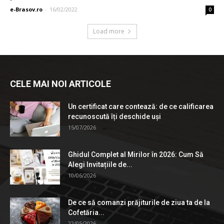
e-Brasov.ro
-
16/02/2022
0
Load more
CELE MAI NOI ARTICOLE
Un certificat care contează: de ce calificarea
recunoscută îți deschide uși
15/07/2026
Ghidul Complet al Mirilor în 2026: Cum Să
Alegi Invitațiile de...
10/06/2026
De ce să comanzi prăjiturile de ziua ta de la
Cofetăria...
22/05/2026