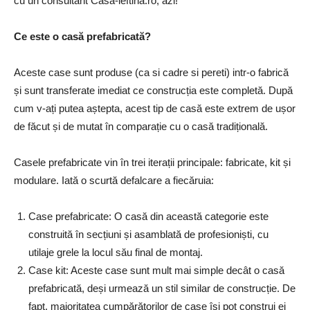
cu un consultant Casa-ieftina.ro, azi!
Ce este o casă prefabricată?
Aceste case sunt produse (ca si cadre si pereti) intr-o fabrică
și sunt transferate imediat ce construcția este completă. După
cum v-ați putea aștepta, acest tip de casă este extrem de ușor
de făcut și de mutat în comparație cu o casă tradițională.
Casele prefabricate vin în trei iterații principale: fabricate, kit și
modulare. Iată o scurtă defalcare a fiecăruia:
Case prefabricate: O casă din această categorie este
construită în secțiuni și asamblată de profesioniști, cu
utilaje grele la locul său final de montaj.
Case kit: Aceste case sunt mult mai simple decât o casă
prefabricată, deși urmează un stil similar de construcție. De
fapt, majoritatea cumpărătorilor de case își pot construi ei