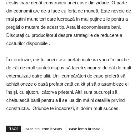
costisitoare decât construirea unei case din zidarie. O parte
din economii are de-a face cu forța de muncă. Este nevoie de
mai puțini muncitori care lucrează în mai puține zile pentru a
pregăti o mutare de acest tip. Asta iti economisește bani.
Discutați cu producătorul despre strategiile de reducere a
costurilor disponibile .
În concluzie, costul unei case prefabricate va varia în funcție
de cât de mult sunteți dispus să faceți singur și de cât de mult
externalizați catre altii. Unii cumpărători de case preferă să
achizitioneze o casă prefabricată ca kit și să o asambleze ei
înșiși, cu ajutorul câtorva prieteni. Alții sunt bucuroși să
cheltuiască banii pentru a li se lua din mâini detaliile privind
construcția. Oriunde te încadrezi, iti dorim mult succes.
TAGS
case din lemn brasov
case lemn brasov