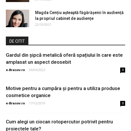
Magda Cențiu așteaptă făgărășenii în audiență
la propriul cabinet de audiențe
22/10/2021
DE CITIT
Gardul din șipcă metalică oferă spațiului în care este
amplasat un aspect deosebit
e-Brasov.ro
-
06/06/2022
0
Motive pentru a cumpăra și pentru a utiliza produse
cosmetice organice
e-Brasov.ro
-
17/12/2019
0
Cum alegi un ciocan rotopercutor potrivit pentru
proiectele tale?