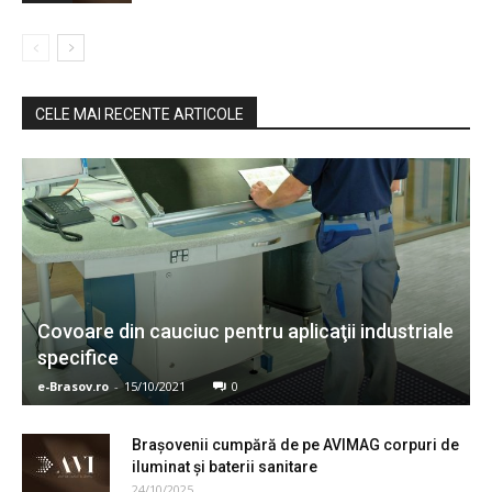
CELE MAI RECENTE ARTICOLE
Covoare din cauciuc pentru aplicaţii industriale
specifice
e-Brasov.ro
-
15/10/2021
0
Braşovenii cumpără de pe AVIMAG corpuri de
iluminat şi baterii sanitare
24/10/2025