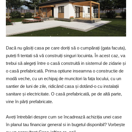
Dacă nu găsiți casa pe care doriți să o cumpărați (gata facuta),
puteți fi tentati să vă construiți singuri locuinta. În acest caz, va
trebui să alegeți între o casă construită in sistemul de zidarie și
o casă prefabricată. Prima optiune inseamna o constructie de
modă veche, cu un echipaj de muncitori la fața locului, cu un
santier de luni de zile, ridicând casa și dotând-o cu instalații
sanitare și electricitate. O casă prefabricată, pe de altă parte,
vine în părți prefabricate.
Aveți întrebări despre cum se încadrează achiziția unei case
în planul tau financiar general si in bugetul disponibil? Vorbește