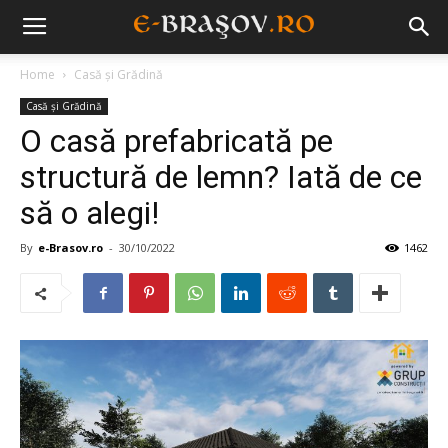
Home
Casă și Grădină
Casă și Grădină
O casă prefabricată pe
structură de lemn? Iată de ce
să o alegi!
By
e-Brasov.ro
-
30/10/2022
1462