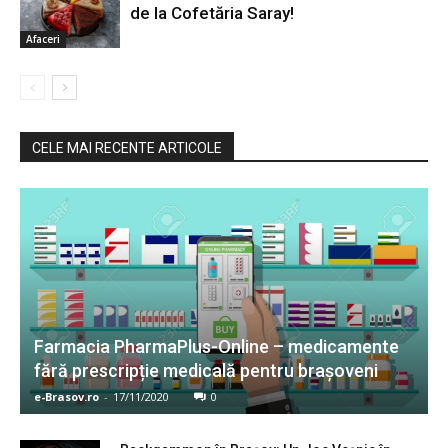
de la Cofetăria Saray!
Afaceri
CELE MAI RECENTE ARTICOLE
Farmacia PharmaPlus-Online – medicamente
fără prescripție medicală pentru brașoveni
e-Brasov.ro
-
17/11/2020
0