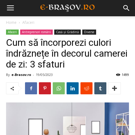
Home
Afaceri
Afaceri
Antreprenori români
Casă și Grădină
Diverse
Cum să încorporezi culori
îndrăznețe în decorul camerei
de zi: 3 sfaturi
By
e-Brasov.ro
-
19/05/2023
1499