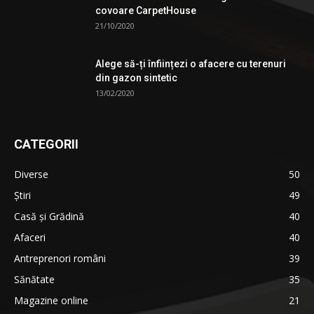
covoare CarpetHouse
21/10/2020
Alege să-ți înființezi o afacere cu terenuri
din gazon sintetic
13/02/2020
CATEGORII
Diverse
50
Știri
49
Casă și Grădină
40
Afaceri
40
Antreprenori români
39
Sănătate
35
Magazine online
21