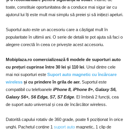
toate, constituie oportunitatea de a conduce mai sigur iar cu
ajutorul lui îți este mult mai simplu să preiei și să inițiezi apeluri.
Suportul auto este un accesoriu care a câștigat mult în
popularitate în ultimii ani. O serie de detalii te pot ajuta să faci o
alegere corectă în ceea ce privește acest accesoriu.
Mobiplaza.ro comercializează 6 modele de suporturi auto
cu prețuri cuprinse între 30 lei și 110 lei
. Unul dintre cele
mai noi suporturi este
Suport auto magnetic cu încărcare
wireless
și cu prindere în grila de aer.
Suportul este
compatibil cu telefoanele
iPhone 8, iPhone 8+, Galaxy S6,
Galaxy S6+, S6 Edge, S7, S7 Edge
. El îmbină 2 funcții, cea
de suport auto universal și cea de încărcător wireless.
Datorită capului rotativ de 360 grade, poate fi poziționat în orice
unghi. Pachetul conține 1
suport auto
magnetic, 1 clip de