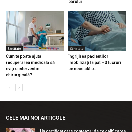
părului
Sănătate
Sănătate
Cum te poate ajuta
Îngrijirea pacienților
recuperarea medicală să
imobilizați la pat – 3 lucruri
eviți o intervenție
ce necesită o...
chirurgicală?
CELE MAI NOI ARTICOLE
Un certificat care contează: de ce calificarea