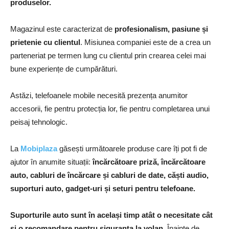
produselor.
Magazinul este caracterizat de
profesionalism, pasiune și
prietenie cu clientul
. Misiunea companiei este de a crea un
parteneriat pe termen lung cu clientul prin crearea celei mai
bune experiențe de cumpărături.
Astăzi, telefoanele mobile necesită prezența anumitor
accesorii, fie pentru protecția lor, fie pentru completarea unui
peisaj tehnologic.
La
Mobiplaza
găsești următoarele produse care îți pot fi de
ajutor în anumite situații:
încărcătoare priză, încărcătoare
auto, cabluri de încărcare și cabluri de date, căști audio,
suporturi auto, gadget-uri și seturi pentru telefoane.
Suporturile auto sunt în același timp atât o necesitate cât
și o recomandare pentru siguranța la volan
. Înainte de