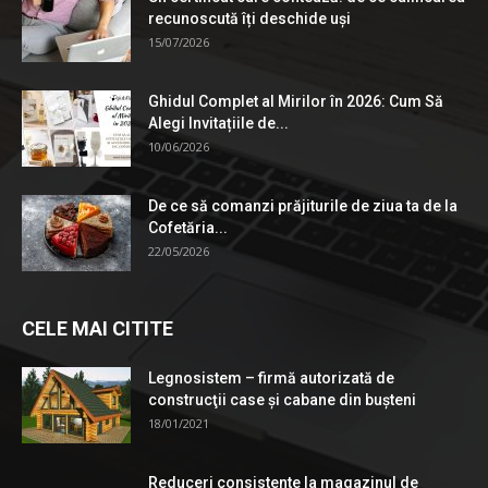
recunoscută îți deschide uși
15/07/2026
Ghidul Complet al Mirilor în 2026: Cum Să
Alegi Invitațiile de...
10/06/2026
De ce să comanzi prăjiturile de ziua ta de la
Cofetăria...
22/05/2026
CELE MAI CITITE
Legnosistem – firmă autorizată de
construcţii case și cabane din bușteni
18/01/2021
Reduceri consistente la magazinul de