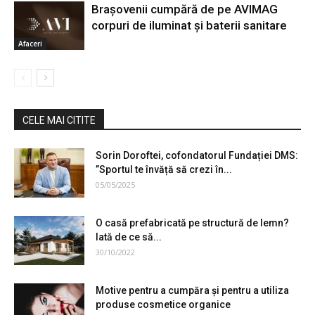
Braşovenii cumpără de pe AVIMAG
corpuri de iluminat şi baterii sanitare
Afaceri
CELE MAI CITITE
Sorin Doroftei, cofondatorul Fundației DMS:
”Sportul te învăță să crezi în...
05/05/2025
O casă prefabricată pe structură de lemn?
Iată de ce să...
30/10/2022
Motive pentru a cumpăra și pentru a utiliza
produse cosmetice organice