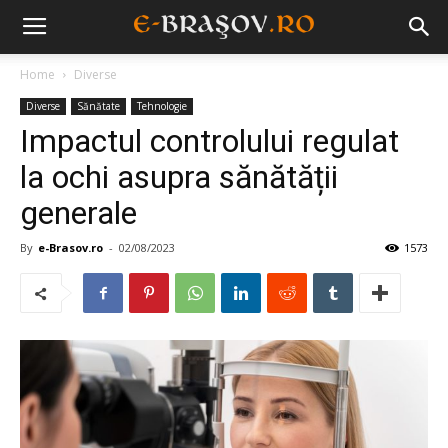
Home
Diverse
Diverse
Sănătate
Tehnologie
Impactul controlului regulat
la ochi asupra sănătății
generale
By
e-Brasov.ro
-
02/08/2023
1573