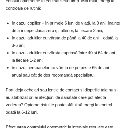
consult optometric în cel mai scurt timp. Mai mult, mergi la
controale de rutină:
în cazul copiilor – în primele 6 luni de viață, la 3 ani, înainte
de a începe clasa zero și, ulterior, la fiecare 2 ani;
în cazul adulților cu vârsta de până la 40 de ani – odată la
3-5 ani;
în cazul adulților cu vârsta cuprinsă între 40 și 64 de ani –
la fiecare 1-2 ani;
în cazul persoanelor cu vârsta de pe peste 65 de ani –
anual sau cât de des recomandă specialistul.
Porți deja ochelari sau lentile de contact și dioptriile tale nu s-
au stabilizat ori ai afecțiuni de sănătate care pot afecta
vederea? Optometristul te poate sfătui să mergi la control
odată la 6-12 luni.
Efectuarea controlului optometric la intervale regulate este