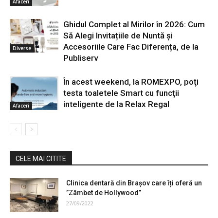
Afaceri
Ghidul Complet al Mirilor în 2026: Cum
Să Alegi Invitațiile de Nuntă și
Accesoriile Care Fac Diferența, de la
Diverse
Publiserv
În acest weekend, la ROMEXPO, poţi
testa toaletele Smart cu funcţii
inteligente de la Relax Regal
Afaceri
CELE MAI CITITE
Clinica dentară din Brașov care îți oferă un
”Zâmbet de Hollywood”
27/09/2022