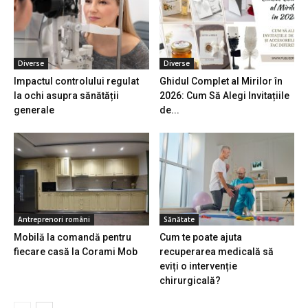
Diverse
Diverse
Impactul controlului regulat
Ghidul Complet al Mirilor în
la ochi asupra sănătății
2026: Cum Să Alegi Invitațiile
generale
de...
Antreprenori români
Sănătate
Mobilă la comandă pentru
Cum te poate ajuta
fiecare casă la Corami Mob
recuperarea medicală să
eviți o intervenție
chirurgicală?