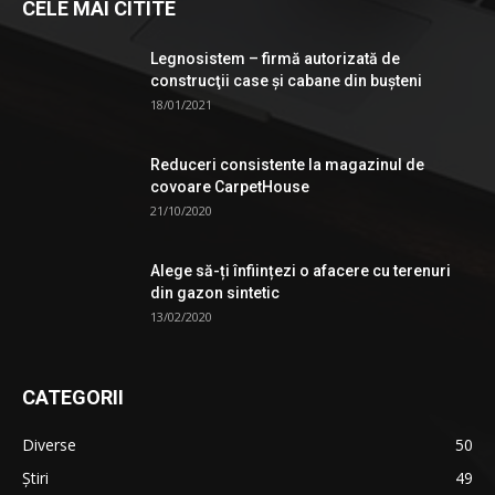
CELE MAI CITITE
Legnosistem – firmă autorizată de
construcţii case și cabane din bușteni
18/01/2021
Reduceri consistente la magazinul de
covoare CarpetHouse
21/10/2020
Alege să-ți înființezi o afacere cu terenuri
din gazon sintetic
13/02/2020
CATEGORII
Diverse
50
Știri
49