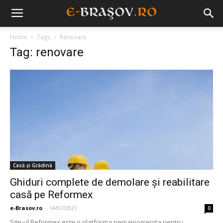
Home
Tags
Renovare
Tag: renovare
Casă și Grădină
Ghiduri complete de demolare şi reabilitare
casă pe Reformex
e-Brasov.ro
-
14/07/2021
0
Site-ul Reformex este o platforma nemaipomenita pentru