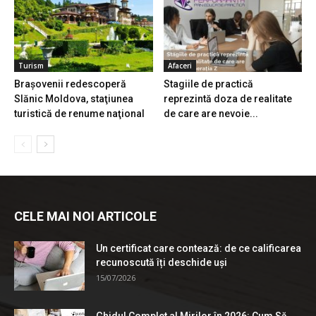
Turism
Afaceri
Braşovenii redescoperă
Stagiile de practică
Slănic Moldova, staţiunea
reprezintă doza de realitate
turistică de renume naţional
de care are nevoie...
CELE MAI NOI ARTICOLE
Un certificat care contează: de ce calificarea
recunoscută îți deschide uși
15/07/2026
Ghidul Complet al Mirilor în 2026: Cum Să