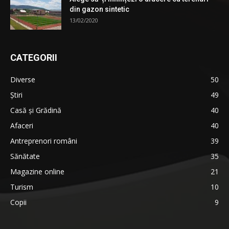
din gazon sintetic
13/02/2020
CATEGORII
Diverse
50
Știri
49
Casă și Grădină
40
Afaceri
40
Antreprenori români
39
Sănătate
35
Magazine online
21
Turism
10
Copii
9