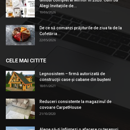
Alegi Invitațiile de...
10/06/2026
De ce să comanzi prăjiturile de ziua ta de la
Cofetăria...
22/05/2026
CELE MAI CITITE
Legnosistem – firmă autorizată de
construcţii case și cabane din bușteni
18/01/2021
Reduceri consistente la magazinul de
covoare CarpetHouse
21/10/2020
Alege să-ți înființezi o afacere cu terenuri