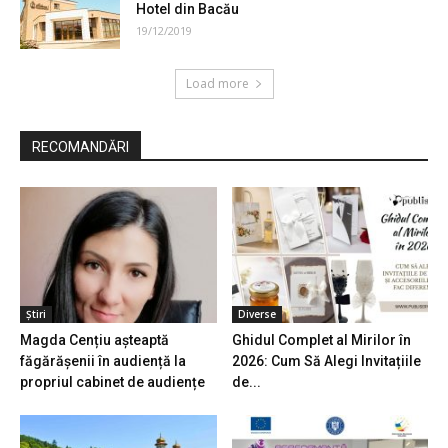
Hotel din Bacău
19/12/2019
Load more
RECOMANDĂRI
Știri
Diverse
Magda Cențiu așteaptă
Ghidul Complet al Mirilor în
făgărășenii în audiență la
2026: Cum Să Alegi Invitațiile
propriul cabinet de audiențe
de...