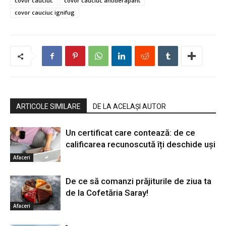
covor cauciuc
covor cauciuc antiderapant
covor cauciuc ignifug
ARTICOLE SIMILARE
DE LA ACELAȘI AUTOR
Un certificat care contează: de ce
calificarea recunoscută îți deschide uși
Afaceri
De ce să comanzi prăjiturile de ziua ta
de la Cofetăria Saray!
Afaceri