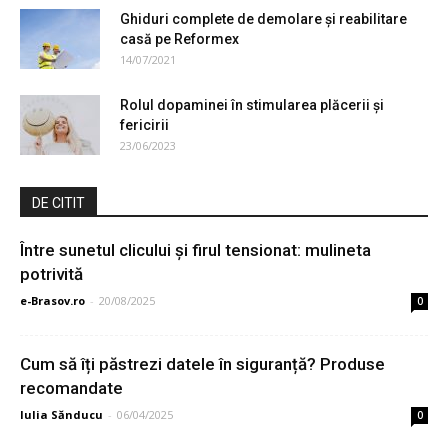
Ghiduri complete de demolare şi reabilitare
casă pe Reformex
14/07/2021
Rolul dopaminei în stimularea plăcerii și
fericirii
23/06/2023
DE CITIT
Între sunetul clicului și firul tensionat: mulineta
potrivită
e-Brasov.ro
-
20/08/2025
0
Cum să îți păstrezi datele în siguranță? Produse
recomandate
Iulia Sănducu
-
06/04/2025
0