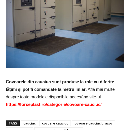
Covoarele din cauciuc sunt produse la role cu diferite
lățimi și pot fi comandate la metru liniar
. Află mai multe
despre toate modelele disponibile accesând site-ul
https://forceplast.ro/categorie/covoare-cauciuc/
TAGS
cauciuc
covoare cauciuc
covoare cauciuc brasov