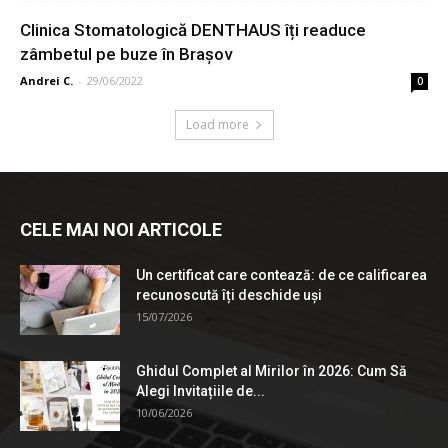
Clinica Stomatologică DENTHAUS îți readuce
zâmbetul pe buze în Brașov
Andrei C.
-
29/06/2022
0
Load more
CELE MAI NOI ARTICOLE
Un certificat care contează: de ce calificarea
recunoscută îți deschide uși
15/07/2026
Ghidul Complet al Mirilor în 2026: Cum Să
Alegi Invitațiile de...
10/06/2026