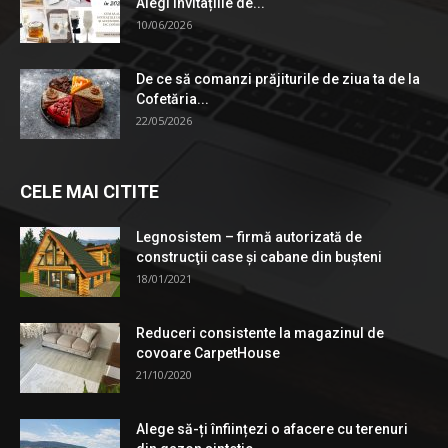
Alegi Invitațiile de...
10/06/2026
De ce să comanzi prăjiturile de ziua ta de la
Cofetăria...
22/05/2026
CELE MAI CITITE
Legnosistem – firmă autorizată de
construcţii case și cabane din bușteni
18/01/2021
Reduceri consistente la magazinul de
covoare CarpetHouse
21/10/2020
Alege să-ți înființezi o afacere cu terenuri