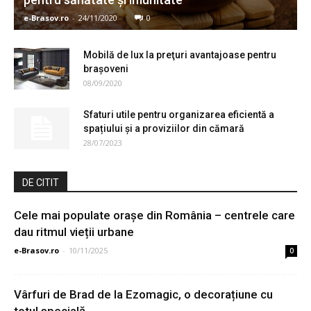
e-Brasov.ro
-
24/11/2020
0
Mobilă de lux la preţuri avantajoase pentru
brașoveni
08/09/2020
Sfaturi utile pentru organizarea eficientă a
spațiului și a proviziilor din cămară
28/07/2023
DE CITIT
Cele mai populate orașe din România – centrele care
dau ritmul vieții urbane
e-Brasov.ro
-
10/11/2025
0
Vârfuri de Brad de la Ezomagic, o decorațiune cu