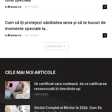
totul specială
e-Brasov.ro
-
20/11/2023
0
Cum să îți protejezi sănătatea iarna și să te bucuri de
momente speciale la...
e-Brasov.ro
-
08/12/2025
0
Load more
CELE MAI NOI ARTICOLE
Un certificat care contează: de ce calificarea
recunoscută îți deschide uși
15/07/2026
Ghidul Complet al Mirilor în 2026: Cum Să