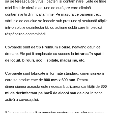
să se ferească de viruși, bacterii și contaminare. Sute de fibre
mici flexibile oferă o acțiune de curățare care elimină
contaminanții din încălțăminte. Pe măsură ce oamenii trec,
vârfurile de cauciuc se îndoaie sub presiune și scufundă tălpile
într-o soluție dezinfectantă, cu acțiune dublă care împiedică
răspândirea contaminării.
Covoarele sunt
de tip Premium House
, neavâng găuri de
drenare. Ele pot fi amplasate cu succes la
intrarea în spații
de locuit, birouri, școli, spitale, magazine, etc
.
Covoarele sunt fabricate în formate standard, dimensiunea în
care se produc este de
900 mm x 600 mm
. Pentru
dimensiunea aceasta este necesară utilizarea cantității de
800
ml de dezinfectant pe bază de alcool sau de clor
în zona
activă a covorașului.
Sfatul este de a utiliza amoniac cuaternar, iod, clor sau orice