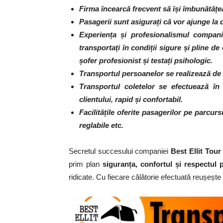
Firma încearcă frecvent să își îmbunătățea
Pasagerii sunt asigurați că vor ajunge la d
Experiența și profesionalismul companie
transportați în condiții sigure și pline d
șofer profesionist și testați psihologic.
Transportul persoanelor se realizează de 
Transportul coletelor se efectuează în 
clientului, rapid și confortabil.
Facilitățile oferite pasagerilor pe parcurs
reglabile etc.
Secretul succesului companiei
Best Ellit Tour
prim plan
siguranța, confortul și respectul 
ridicate. Cu fiecare călătorie efectuată reușește 