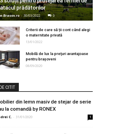
3 soluții pentru protejarea fermei de
atacul prădătorilor
e-Brasov.ro
-
30/03/2022
0
Criterii de care să ții cont când alegi
o maternitate privată
13/01/2022
Mobilă de lux la preţuri avantajoase
pentru brașoveni
08/09/2020
DE CITIT
obilier din lemn masiv de stejar de serie
au la comandă by RONEX
drei C.
-
31/01/2020
1