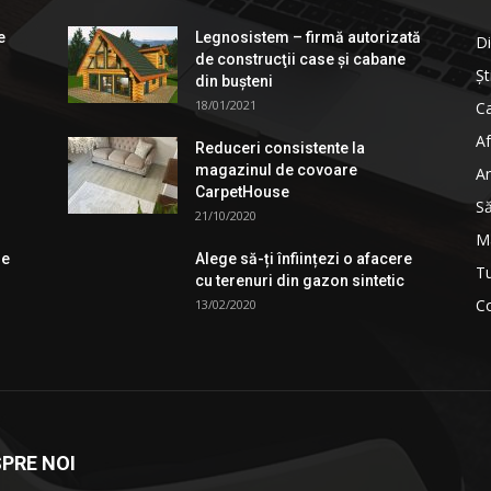
e
Legnosistem – firmă autorizată
Di
de construcţii case și cabane
Șt
din bușteni
18/01/2021
Ca
Af
Reduceri consistente la
magazinul de covoare
An
CarpetHouse
S
21/10/2020
M
de
Alege să-ți înființezi o afacere
T
cu terenuri din gazon sintetic
Co
13/02/2020
PRE NOI