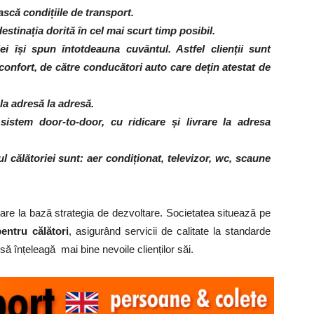
scă condițiile de transport.
estinația dorită în cel mai scurt timp posibil.
i își spun întotdeauna cuvântul. Astfel clienții sunt
e confort, de către conducători auto care dețin atestat de
la adresă la adresă.
sistem door-to-door, cu ridicare și livrare la adresa
ul călătoriei sunt: aer condiționat, televizor, wc, scaune
are la bază strategia de dezvoltare. Societatea situează pe
pentru călători
, asigurând servicii de calitate la standarde
să înțeleagă mai bine nevoile clienților săi.