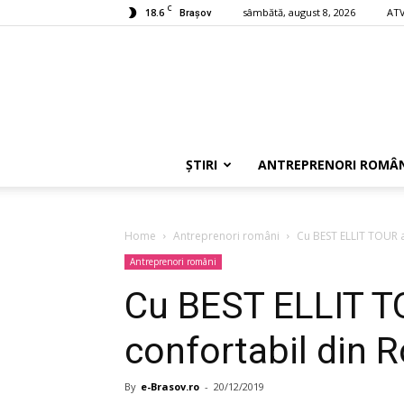
C
18.6
sâmbătă, august 8, 2026
ATV
Braşov
ȘTIRI
ANTREPRENORI ROMÂN
Home
Antreprenori români
Cu BEST ELLIT TOUR a
Antreprenori români
Cu BEST ELLIT TO
confortabil din 
By
e-Brasov.ro
-
20/12/2019