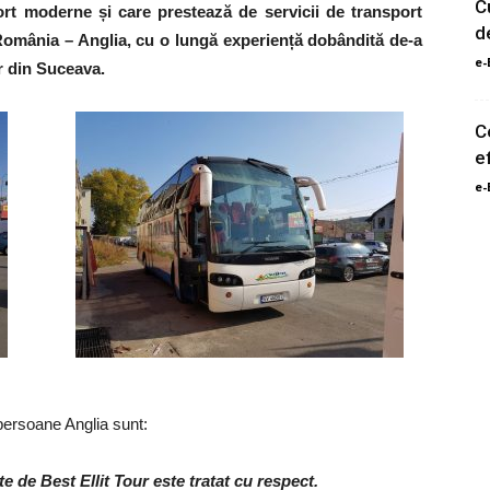
C
ort moderne și care prestează de servicii de transport
d
 România – Anglia, cu o lungă experiență dobândită de-a
e-
r din Suceava.
C
e
e-
persoane Anglia sunt:
te de Best Ellit Tour este tratat cu respect.