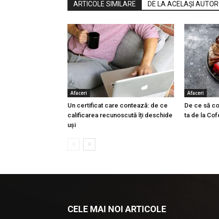
ARTICOLE SIMILARE
DE LA ACELAȘI AUTOR
Afaceri
Afaceri
Un certificat care contează: de ce
De ce să co
calificarea recunoscută îți deschide
ta de la Cof
uși
CELE MAI NOI ARTICOLE