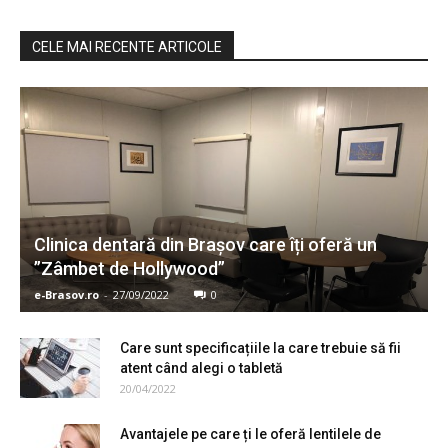
CELE MAI RECENTE ARTICOLE
Clinica dentară din Brașov care îți oferă un
”Zâmbet de Hollywood”
e-Brasov.ro
-
27/09/2022
0
Care sunt specificațiile la care trebuie să fii
atent când alegi o tabletă
20/04/2022
Avantajele pe care ți le oferă lentilele de