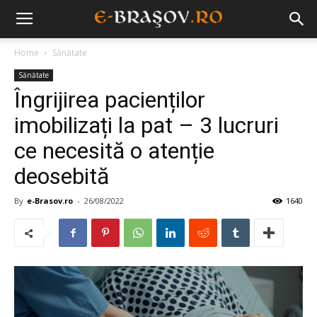
Home
Sănătate
Sănătate
Îngrijirea pacienților
imobilizați la pat – 3 lucruri
ce necesită o atenție
deosebită
By
e-Brasov.ro
-
26/08/2022
1640