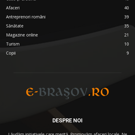
Afaceri
40
Antreprenori români
39
Sănătate
35
Magazine online
21
Turism
10
Copii
9
DESPRE NOI
Lăudăm iniţiativele care merită. Promovăm afaceri locale. Ne