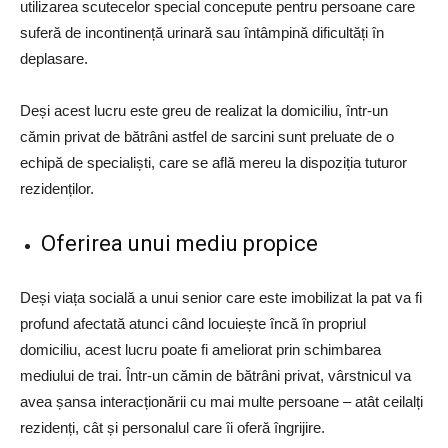
utilizarea scutecelor special concepute pentru persoane care
suferă de incontinență urinară sau întâmpină dificultăți în
deplasare.
Deși acest lucru este greu de realizat la domiciliu, într-un
cămin privat de bătrâni astfel de sarcini sunt preluate de o
echipă de specialiști, care se află mereu la dispoziția tuturor
rezidenților.
Oferirea unui mediu propice
Deși viața socială a unui senior care este imobilizat la pat va fi
profund afectată atunci când locuiește încă în propriul
domiciliu, acest lucru poate fi ameliorat prin schimbarea
mediului de trai. Într-un cămin de bătrâni privat, vârstnicul va
avea șansa interacționării cu mai multe persoane – atât ceilalți
rezidenți, cât și personalul care îi oferă îngrijire.