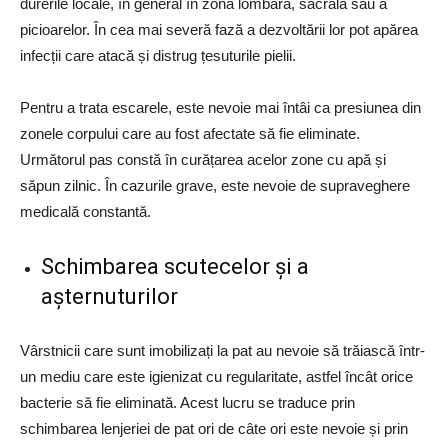
durerile locale, în general în zona lombară, sacrală sau a
picioarelor. În cea mai severă fază a dezvoltării lor pot apărea
infecții care atacă și distrug țesuturile pielii.
Pentru a trata escarele, este nevoie mai întâi ca presiunea din
zonele corpului care au fost afectate să fie eliminate.
Următorul pas constă în curățarea acelor zone cu apă și
săpun zilnic. În cazurile grave, este nevoie de supraveghere
medicală constantă.
Schimbarea scutecelor și a
așternuturilor
Vârstnicii care sunt imobilizați la pat au nevoie să trăiască într-
un mediu care este igienizat cu regularitate, astfel încât orice
bacterie să fie eliminată. Acest lucru se traduce prin
schimbarea lenjeriei de pat ori de câte ori este nevoie și prin