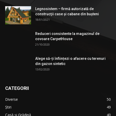
Legnosistem – firmă autorizată de
construcţii case și cabane din bușteni
18/01/2021
Reduceri consistente la magazinul de
covoare CarpetHouse
21/10/2020
Alege să-ți înființezi o afacere cu terenuri
din gazon sintetic
13/02/2020
CATEGORII
Diverse
50
Știri
49
Casă și Grădină
40