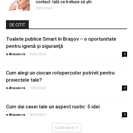
contact. Iată ce trebuie să știi
20/03/2024
DE CITIT
Toalete publice Smart în Braşov – o oportunitate
pentru igienă şi siguranţă
e-Brasov.ro
-
10/03/2026
0
Cum alegi un ciocan rotopercutor potrivit pentru
proiectele tale?
e-Brasov.ro
-
16/02/2022
0
Cum dai casei tale un aspect rustic: 5 idei
e-Brasov.ro
-
28/05/2023
0
Load more