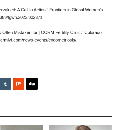
dervalued: A Call to Action.” Frontiers in Global Women’s
0.3389/fgwh.2022.902371.
 Often Mistaken for | CCRM Fertility Clinic.” Colorado
ccrmivf.com/news-events/endometriosis/.