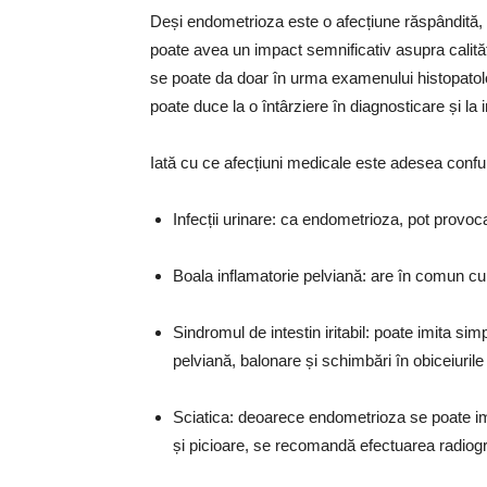
Deși endometrioza este o afecțiune răspândită, 
poate avea un impact semnificativ asupra calităț
se poate da doar în urma examenului histopatolog
poate duce la o întârziere în diagnosticare și la
Iată cu ce afecțiuni medicale este adesea con
Infecții urinare: ca endometrioza, pot provoca
Boala inflamatorie pelviană: are în comun cu
Sindromul de intestin iritabil: poate imita s
pelviană, balonare și schimbări în obiceiurile 
Sciatica: deoarece endometrioza se poate imp
și picioare, se recomandă efectuarea radiogra