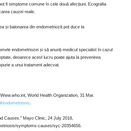
ot fi simptome comune în cele două afecțiuni. Ecografia
icarea cauzei reale.
ea și balonarea din endometrioză pot duce la
omele endometriozei și să anunți medicul specialist în cazul
eptate, deoarece acest lucru poate ajuta la prevenirea
impurie a unui tratament adecvat.
” Www.who.int, World Health Organization, 31 Mar.
l/endometriosis
.
d Causes.” Mayo Clinic, 24 July 2018,
metriosis/symptoms-causes/syc-20354656.