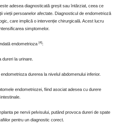
este adesea diagnosticată greșit sau întârziat, ceea ce
ii vieții persoanelor afectate. Diagnosticul de endometrioză
ic, care implică o intervenție chirurgicală. Acest lucru
 intensificarea simptomelor.
[4]
fundată endometrioza
:
 dureri la urinare.
 endometrioza durerea la nivelul abdomenului inferior.
imptomele endometriozei, fiind asociat adesea cu durere
intestinale.
lanta pe nervii pelvisului, putând provoca dureri de spate
fiilor pentru un diagnostic corect.