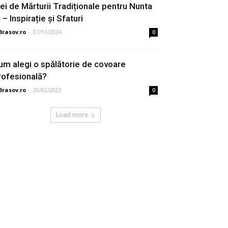
dei de Mărturii Tradiționale pentru Nunta
 – Inspirație și Sfaturi
Brasov.ro
-
07/11/2024
0
um alegi o spălătorie de covoare
rofesională?
Brasov.ro
-
20/02/2023
0
Load more