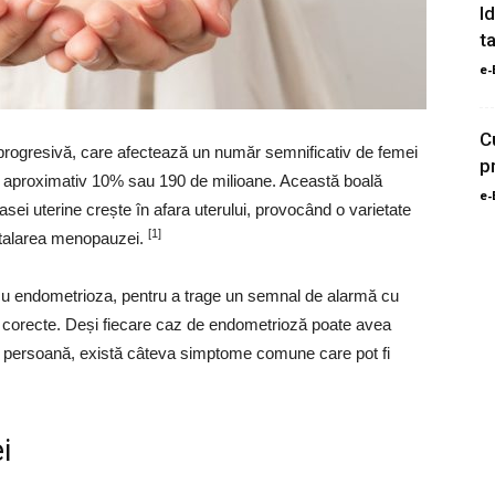
I
ta
e-
C
 progresivă, care afectează un număr semnificativ de femei
p
e, aproximativ 10% sau 190 de milioane. Această boală
e-
sei uterine crește în afara uterului, provocând o varietate
[1]
stalarea menopauzei.
cu endometrioza, pentru a trage un semnal de alarmă cu
și corecte. Deși fiecare caz de endometrioză poate avea
a persoană, există câteva simptome comune care pot fi
i