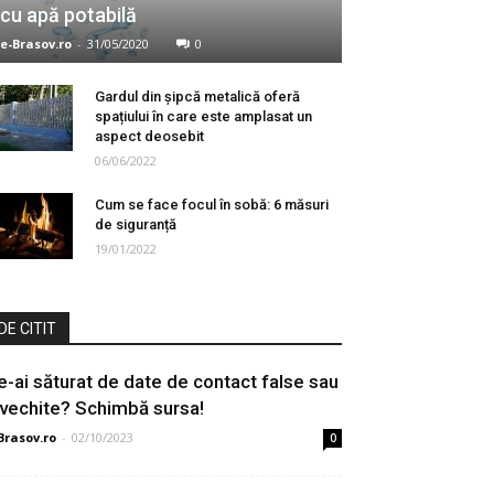
cu apă potabilă
e-Brasov.ro
-
31/05/2020
0
Gardul din șipcă metalică oferă
spațiului în care este amplasat un
aspect deosebit
06/06/2022
Cum se face focul în sobă: 6 măsuri
de siguranță
19/01/2022
DE CITIT
e-ai săturat de date de contact false sau
nvechite? Schimbă sursa!
Brasov.ro
-
02/10/2023
0