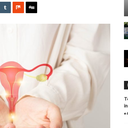
T
î
e-