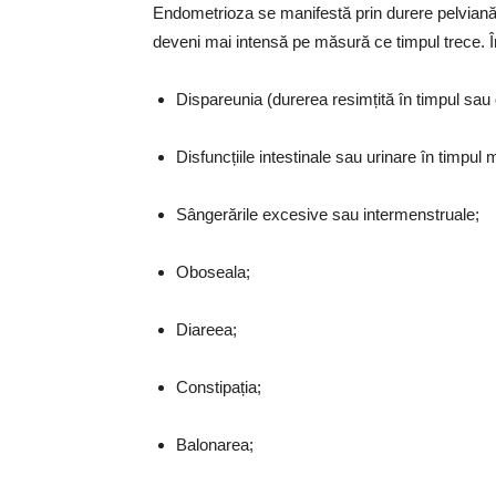
Endometrioza se manifestă prin durere pelviană, 
deveni mai intensă pe măsură ce timpul trece. Î
Dispareunia (durerea resimțită în timpul sau 
Disfuncțiile intestinale sau urinare în timpul 
Sângerările excesive sau intermenstruale;
Oboseala;
Diareea;
Constipația;
Balonarea;