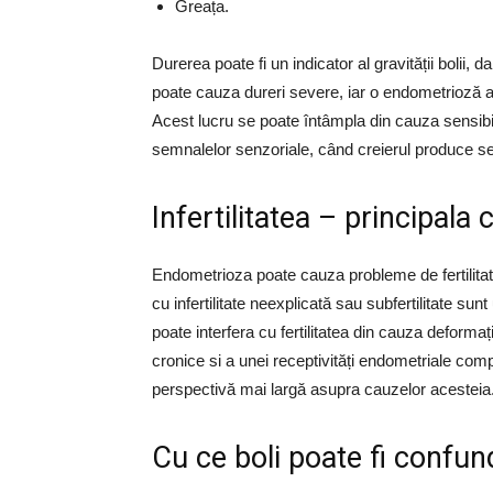
Greața.
Durerea poate fi un indicator al gravității bolii,
poate cauza dureri severe, iar o endometrioză
Acest lucru se poate întâmpla din cauza sensibil
semnalelor senzoriale, când creierul produce s
Infertilitatea – principal
Endometrioza poate cauza probleme de fertilitate
cu infertilitate neexplicată sau subfertilitate su
poate interfera cu fertilitatea din cauza deforma
cronice si a unei receptivități endometriale co
perspectivă mai largă asupra cauzelor acesteia
Cu ce boli poate fi confu