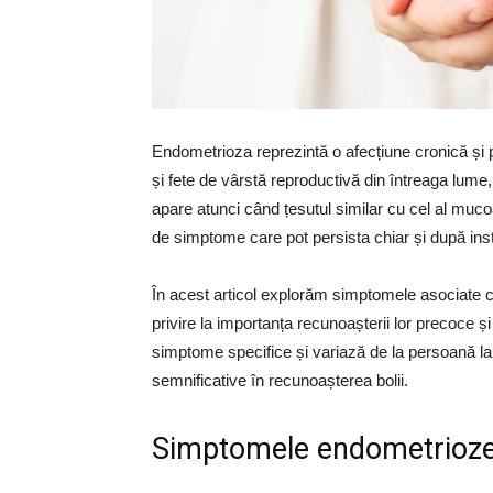
Endometrioza reprezintă o afecțiune cronică și
și fete de vârstă reproductivă din întreaga lum
apare atunci când țesutul similar cu cel al mucoa
de simptome care pot persista chiar și după in
În acest articol explorăm simptomele asociate 
privire la importanța recunoașterii lor precoce 
simptome specifice și variază de la persoană l
semnificative în recunoașterea bolii.
Simptomele endometrioze