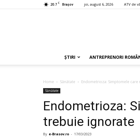
C
20.7
joi, august 6, 2026
ATV de v
Braşov
ȘTIRI
ANTREPRENORI ROMÂN
Home
Sănătate
Endometrioza: Simptomele care n
Sănătate
Endometrioza: S
trebuie ignorate
By
e-Brasov.ro
-
17/03/2023