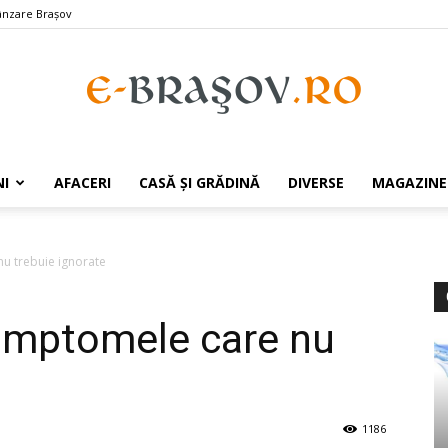
ânzare Braşov
e-
I
AFACERI
CASĂ ȘI GRĂDINĂ
DIVERSE
MAGAZINE
u trebuie ignorate
Brasov.ro
imptomele care nu
1186