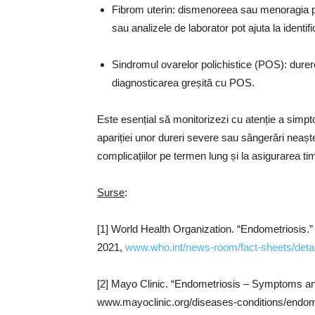
Fibrom uterin: dismenoreea sau menoragia p
sau analizele de laborator pot ajuta la identif
Sindromul ovarelor polichistice (POS): durer
diagnosticarea greșită cu POS.
Este esențial să monitorizezi cu atenție a simpt
apariției unor dureri severe sau sângerări neașt
complicațiilor pe termen lung și la asigurarea t
Surse
:
[1] World Health Organization. “Endometriosis.
2021,
www.who.int/news-room/fact-sheets/detai
[2] Mayo Clinic. “Endometriosis – Symptoms an
www.mayoclinic.org/diseases-conditions/endo