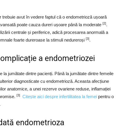
 dar trebuie avut în vedere faptul că o endometrioză ușoară
[2]
 avansată poate cauza dureri ușoare până la moderate
.
izării centrale și periferice, adică procesarea anormală a
[3]
emnale foarte dureroase la stimuli nedureroși
.
a complicație a endometriozei
 la jumătate dintre pacienți. Până la jumătate dintre femeile
nt ulterior diagnosticate cu endometrioză. Aceasta afecțiune
țiilor anatomice, a unei rezerve ovariene reduse, inflamației
[3]
mpromise.
Citește aici despre infertilitatea la femei
pentru o
.
ndată endometrioza